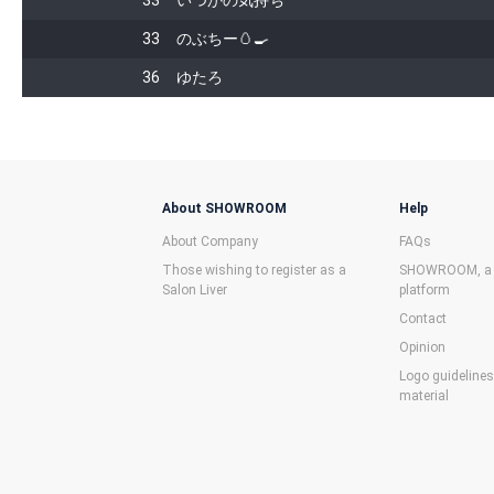
33
いつかの気持ち
33
のぶちー🥚🍳
36
ゆたろ
About SHOWROOM
Help
About Company
FAQs
Those wishing to register as a
SHOWROOM, a f
Salon Liver
platform
Contact
Opinion
Logo guideline
material