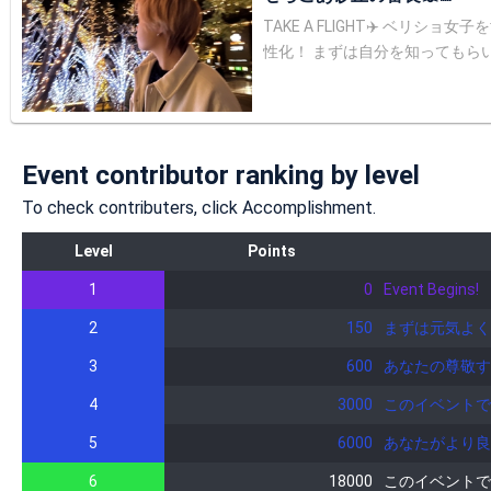
TAKE A FLIGHT✈️ ベリショ女子を世の中に広めたい🌈 幅広く活躍したいと思ってます。 鳥取という小さな県からビッグスターを皆さん一緒に出してくれませんか！？ 鳥取活
性化！ まずは自分を知ってもらいたい！ 良かったら仲良くしてください😊 ジェ
ス！』 👉東京MX2 地上波連続ドラマ「ワンハウス3」七沢絢子役 DVD発売予定 👉TV版ドラマの完結版を劇場公開の映画にて上映 劇場版「ワンハウス」出演決定 七沢絢子
役 2024年3月上映予定 DVD発売予定 👉 「三橋加奈子のSaturday Bell」 ✔︎︎︎︎ゲスト出演12月23日放送📻 毎週土曜日12:00～12:30 市川うららFM http://www.fmu.
放送フジテレビ系連続ドラマ 出演 👉TOTTORI STARLAB.COLLECTION vol.2 ランウェイ 👉KーSTAGE 4th🇰🇷 ファイナリスト 審査員賞（Roseemotion賞🌹） ✔︎Kー
韓国ファッションランウェイ ✔︎雑誌BLOOMOON 新刊vol.1 掲載 https://bloomoon-magazine.myshopify.com/ 👉原宿美少女×表参道美女 ラジオ放送出演📻 Podcastで配信！
Event contributor ranking by level
⬇️こちらからも聴けます👂 https://anchor
謝〜ありがとうこの想い歌にのせて」 ミクチャで聴けます👂 👉ミスショート2022 準グランプリ
To check contributers, click Accomplishment.
前→せらこあ 呼び方→こあちゃん、こあち 生年月日→2
Level
Points
い 初配信 2024.2.26 『好きな食べ物』 チキン南蛮！ 抹茶🍵 『せら教のモットー』 実るほどこうべを垂れる稲穂かな 大好きなルーム🫠🫶 いちみ⌇ꪔ̤̱🍒 https://www.showroo
m-live.com/room/profile?room_id=480628 欲しい物リスト🤫 https://www.amazon.jp/hz/wishlist/ls/2XALGTAKROJXV?
1
0
Event Begins!
ー8ー8 目黒F2ビルディング1F 株式会社KIRINJI KIRINJIライバー
2
150
まずは元気よく
てくださってる皆様💚 携帯番
ます🙇‍♀️ キラ星をくださる場合は10回連続でタップすると1.2倍になるのでぜひそちらもお願いします！！ お手数ですがしてくださると嬉しいです！ よろしくお願いします🥰
3
600
あなたの尊敬す
🤍 ルームでの注意事項⚠️ 誰かが傷つくような言葉は気をつけてください。 面白いいじりなどはウェルカムです ʕ•ﻌ•ʔฅ´- ｺﾝｸﾏ ‪ｳｨｯ 皆様が気軽に来れる場所をつくりたいです
4
😊 Twitter ☞ https://twitter.com/koa_sera18 Instagram☞https://www.instagram.com/koa_sera TikTok ☞ www.tiktok.com/@koa_sera その他SNSのフォローもよろし
3000
このイベントで
くお願いします😳
5
6000
あなたがより良
6
18000
このイベントで