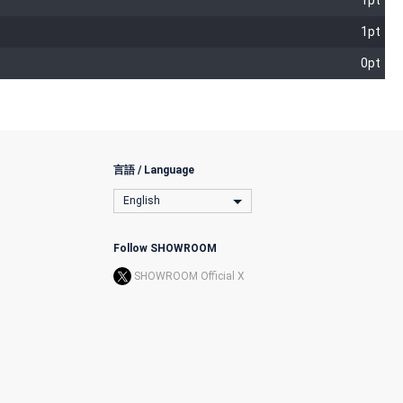
1pt
1pt
0pt
言語 / Language
English
Follow SHOWROOM
SHOWROOM Official X