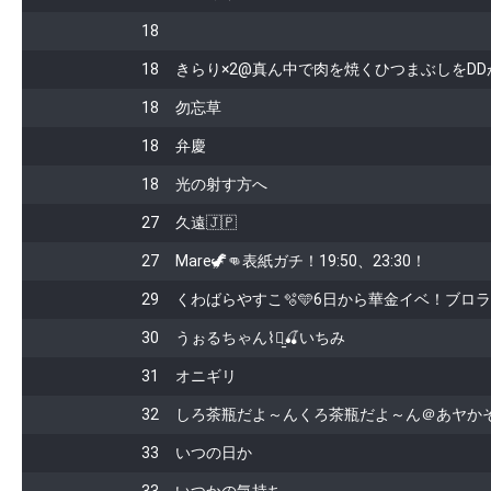
18
18
きらり×2@真ん中で肉を焼くひつまぶしをDD
18
勿忘草
18
弁慶
18
光の射す方へ
27
久遠🇯🇵
27
Mare🦖👊表紙ガチ！19:50、23:30！
29
くわばらやすこ🫧🩵6日から華金イベ！ブロ
30
うぉるちゃん⌇ꪔ̤̱🍒いちみ
31
オニギリ
32
しろ茶瓶だよ～んくろ茶瓶だよ～ん＠あヤか
33
いつの日か