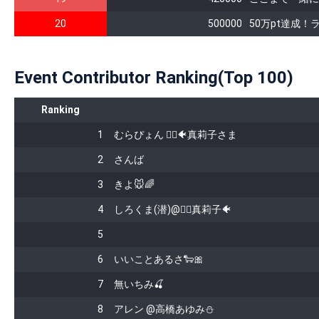
20
500000
50万pt達成
Event Contributor Ranking(Top 100)
Ranking
1
むらぴょん 🧜‍♀️🐠真莉子さま
2
さんば
3
きよ🐭🌈
4
しろくま(潜)@🧜‍♀️真莉子🐠
5
6
いいことあるさ🐑🎀
7
無いちみ🍒
8
アレン @高橋あゆみ⛄️