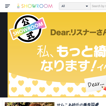
All
せらこあ砂丘の番長🐭🌈