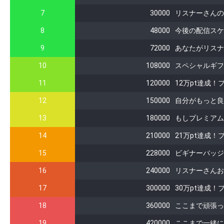
7
30000
リスナーさんの
8
48000
今後の配信スケ
9
72000
あなたがリスナ
10
108000
スペシャルギフ
11
120000
12万pt達成
12
150000
自分がもっと良
13
180000
もしプレミアム
14
210000
21万pt達成
15
228000
ビギナーバッジ
16
240000
リスナーさんお
17
300000
30万pt達成
18
360000
ここまで頑張っ
19
420000
ここまで一緒に