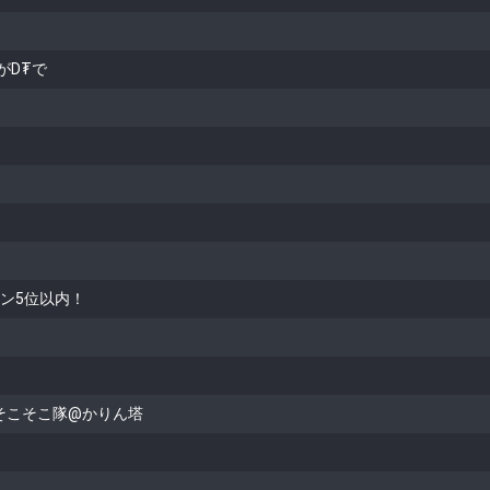
がD₮で
ラン5位以内！
そこそこ隊@かりん塔