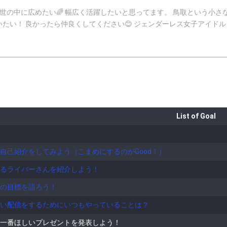
ンダーレス女子アイドルグループ 『SOLsion』 @KOA_SOLsion 👉舞台『夢見てプラネ
co.jp/ 👉10月
STAGE
.fm/e-sta ✔︎Web写真集 「TAKE A FLIGHT」発売中 books.apple.com/jp/book/t
🥈 ✔︎3都市ビジョン掲載 応援ありがとうございました😭 『プロフィール』 名
001.01.08 年齢→非公開 身長→168㎝ 趣味→旅行✈️ 特技→大食い、匂いで季節を当てる 性格→好奇心旺盛、負け
List of Goal
ref_=wl_share 〒153ー0061 東京都目黒区中目黒1
 せらこあ 17400066 推薦コメント🐭🌈 バァさん やまねこやさん ますたんさん ソラジローさん🧎 いつも応援し
自己紹介をしてみよう（こまめにするのがGood！）
号の認証をしていないと皆様がお時間かけてくださったキラ星のポイント
るライバーさんを紹介しよう！
の目標を語ろう！
い配信をするためにいつもやっていることは？
一番ほしいプレゼントを発表しよう！