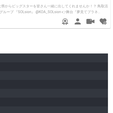
ake-a-flight/id6443560792 👉オリジナルソング「謝
ず嫌
が反映されません。 マイページ→アカウント設定 で認証をお願いし