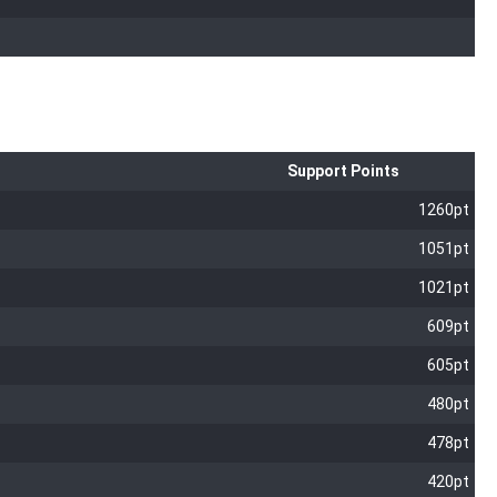
Support Points
1260pt
1051pt
1021pt
609pt
605pt
480pt
478pt
420pt