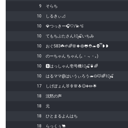
9
そらち
10
しるきぃ⊿
10
💎つっきー🎧🤍/💫🫧
10
てもちぶたさん⌇ꪔ̤̱🍒いちみ
10
おぐ583☘️🌱🌈🌸🍀︎🍥🐸⛑🦔🦍ྀི❥❥
10
のーちゃん ちゃん (｡・﹃・｡)
10
🅱はっしゃん壱号機⌇ꪔ̤̱🍒🍵🌈
10
はるママ@はいうぃろう🦔🐽🐭🌈⌇ꪔ̤̱🍒
17
しげぽょん🐰🍦🌸🐧😊➕✏️🌟
18
沈黙の声
18
元
18
ひとまるよんはち
18
らっくぅ🐫