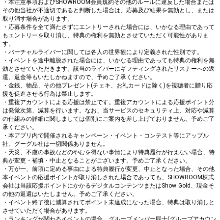
・本注意事項およびSHOWROOM会員規約その他のルールに違反した場合または
その他当社が不適切であると判断した場合は、応募及び結果を無効とし、または
取り消す場合があります。

・応募条件を全て満たさずにエントリーされた場合には、いかなる理由であって
もエントリーを取り消し、特典の権利を無効とさせていただく可能性がありま
す。

・バーチャルライバーに関しては各人の世界観により定義された性別です。

・イベントを途中離脱された場合には、いかなる理由であっても特典の権利を無
効とさせていただきます。該当のライバーにギフティングされたリスナーへの返
還、返金等もいたしかねますので、予めご了承ください。

・金銭、物品、その他プレゼント(チェキ、お礼カードは除く)を視聴者に贈り応
援を促進させる行為は禁止します。

・重複アカウントによる応援は禁止です。重複アカウントによる応援ポイント分
は発覚次第、減算を行います。なお、当サービスのセキュリティ上、対応や減算
の仕組みの詳細に関しましては個別にご案内を差し上げておりません。予めご了
承ください。

・本アプリ内で開催されるキャンペーン・イベント・コンテスト等にアップル
社、グーグル社は一切関係ありません。

・天災、不慮の事故などのやむを得ない事情により特典履行が行えない場合、特
典が変更・補填・中止となることがございます。予めご了承ください。

・万が一、前項に定める事由による特典履行が変更、中止となった場合、その他
本イベントの応援ポイントが取り消しされた場合であっても、SHOWROOM株式
会社は当該応援ポイントにかかるデジタルコンテンツまたはShow Gold、現金そ
の他の返還はいたしません。予めご了承ください。

・イベント終了後に減算されてポイント未達成になった場合、特典は取り消しと
させていただく場合があります。

・ランキングが関わるイベントの場合、グループメンバー同士(グループアカウン