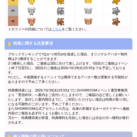
トロフィーの詳細については
こちら
をご覧ください。
特典に関する注意事項
ブロックランキングで1位かつ30万ptを達成した場合、オリジナルアバター制作
権は2つ獲得することができます。
2つ獲得した場合、ご連絡は2回に分けて差し上げます。1回目のご連絡はイベン
ト終了日翌日に、2回目のご連絡は2025/10/29(水)23:59までを予定しておりま
す。
※ただし、今後開催するイベントでは獲得できるアバター数が変動する可能性が
ありますので予めご了承ください。
特典獲得者には、2025/10/29(水)23:59までにSHOWROOMイベント運営事務局
より「受信BOX」へ案内をご送付いたしますので、ご確認のほど宜しくお願いい
たします。送付した案内期日までに、ご対応いただけない場合は特典が取り消し
になる可能性がございます。予めご了承ください。
またSHOWROOM公式アカウントの方は、自身の所属するオーガナイザーへ連絡
内容のご報告を必ず行うようお願いいたします。
万が一、特典獲得者が辞退、特典権利を失効した場合には次位の方へ権利が移行
されます。
個人情報の取り扱いについて