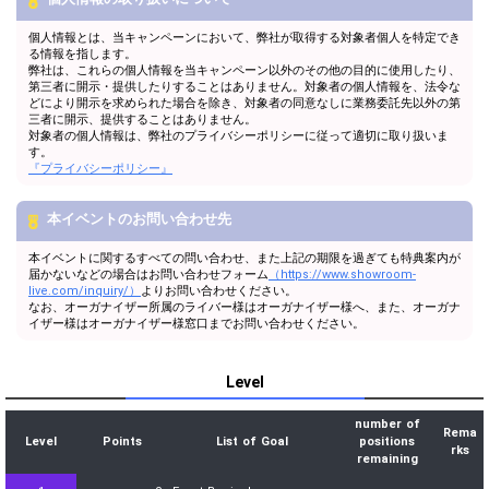
個人情報とは、当キャンペーンにおいて、弊社が取得する対象者個人を特定でき
る情報を指します。
弊社は、これらの個人情報を当キャンペーン以外のその他の目的に使用したり、
第三者に開示・提供したりすることはありません。対象者の個人情報を、法令な
どにより開示を求められた場合を除き、対象者の同意なしに業務委託先以外の第
三者に開示、提供することはありません。
対象者の個人情報は、弊社のプライバシーポリシーに従って適切に取り扱いま
す。
『プライバシーポリシー』
本イベントのお問い合わせ先
本イベントに関するすべての問い合わせ、また上記の期限を過ぎても特典案内が
届かないなどの場合はお問い合わせフォーム
（https://www.showroom-
live.com/inquiry/）
よりお問い合わせください。
なお、オーガナイザー所属のライバー様はオーガナイザー様へ、また、オーガナ
イザー様はオーガナイザー様窓口までお問い合わせください。
Level
number of
Rema
Level
Points
List of Goal
positions
rks
remaining