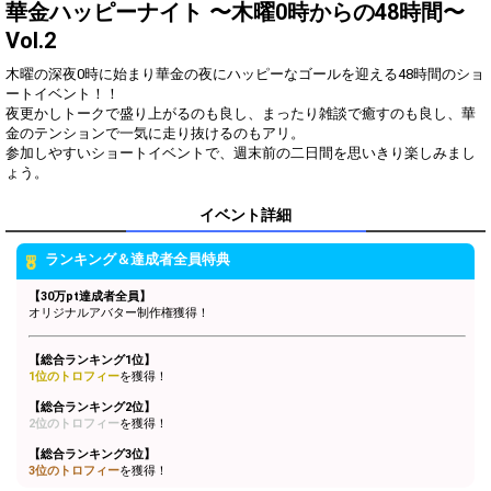
一言！
華金ハッピーナイト 〜木曜0時からの48時間〜
ギフトのお礼、コメントを見
Vol.2
3
500
逃していないか確認しよう！
木曜の深夜0時に始まり華金の夜にハッピーなゴールを迎える48時間のショ
このイベントでの目標を語ろ
4
1000
ートイベント！！
う！
夜更かしトークで盛り上がるのも良し、まったり雑談で癒すのも良し、華
自分のルームお決まりの挨拶
金のテンションで一気に走り抜けるのもアリ。
5
2000
でリスナーさんと盛り上がろ
参加しやすいショートイベントで、週末前の二日間を思いきり楽しみまし
う！
SHOWグレード目標を語ろ
6
4000
う！
イベント詳細
スペシャルギフトのお礼コー
7
7000
ルを見直してみよう！
ランキング＆達成者全員特典
1万pt達成！[Green1〜3]ブロ
【30万pt達成者全員】
8
10000
ックランキング1位特典獲得
オリジナルアバター制作権獲得！
条件達成！
2万pt達成！[Blue1〜3]ブロッ
【総合ランキング1位】
9
20000
クランキング1位特典獲得条
1位のトロフィー
を獲得！
件達成！
3万pt達成！[Bronze1〜3]ブ
【総合ランキング2位】
2位のトロフィー
10
を獲得！
30000
ロックランキング1位特典獲
得条件達成！
【総合ランキング3位】
4万pt達成！[Silver1〜3]ブロ
3位のトロフィー
を獲得！
11
40000
ックランキング1位特典獲得