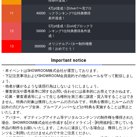
得条件達成！
4万pt達成！[Silver1〜3]ブロ
11
40000
ックランキング1位特典獲得
条件達成！
5万pt達成！[Gold]ブロックラ
12
50000
ンキング1位特典獲得条件達
成！
オリジナルアバター制作権獲
13
300000
得！おめでとう！
Important notice
・本イベントはSHOWROOM株式会社が運営しております。

・下記注意事項およびSHOWROOM会員規約その他のルールを守って配信しまし
ょう。

・他者が嫌がるような迷惑行為はしないようにしましょう。

・審査状況や選考基準に関するお問い合わせには基本的にお答えできかねます。

・応募・審査通過等によって生じる権利を第三者に譲渡・質入等することはでき
ません。特典の対象は獲得したルームの方のみです。特典を獲得したルームの方
以外の方(グループ全体、グループメンバーなど)が特典を実施することは禁止と
いたします。

・アバター、ギフティングアイテム等デジタルコンテンツの制作権を獲得された
場合、SHOWROOM株式会社が作成する[ガイドライン]・[利用規約]に準じている
作品の制作をお願いいたします。これらに違反している場合は、獲得したコンテ
ンツをご利用いただけませんので十分ご注意ください。
