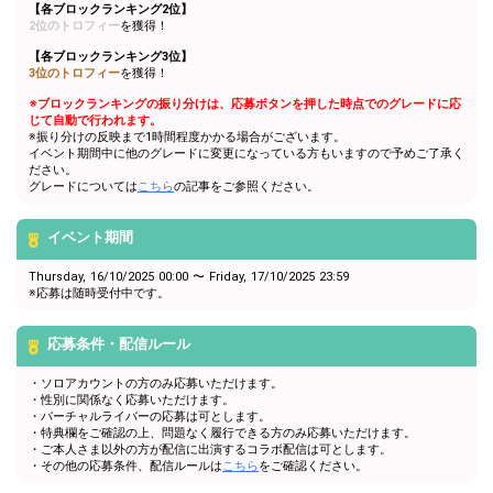
【各ブロックランキング2位】
2位のトロフィー
を獲得！
【各ブロックランキング3位】
3位のトロフィー
を獲得！
※ブロックランキングの振り分けは、応募ボタンを押した時点でのグレードに応
じて自動で行われます。
※振り分けの反映まで1時間程度かかる場合がございます。
イベント期間中に他のグレードに変更になっている方もいますので予めご了承く
ださい。
グレードについては
こちら
の記事をご参照ください。
イベント期間
Thursday, 16/10/2025 00:00 〜 Friday, 17/10/2025 23:59
※応募は随時受付中です。
応募条件・配信ルール
・ソロアカウントの方のみ応募いただけます。
・性別に関係なく応募いただけます。
・バーチャルライバーの応募は可とします。
・特典欄をご確認の上、問題なく履行できる方のみ応募いただけます。
・ご本人さま以外の方が配信に出演するコラボ配信は可とします。
・その他の応募条件、配信ルールは
こちら
をご確認ください。