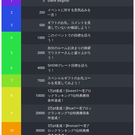
1
0
Event Begins!
イベントに対する意気込みを
2
250
一言！
ギフトのお礼、コメントを見
3
500
逃していないか確認しよう！
このイベントでの目標を語ろ
4
1000
う！
自分のルームお決まりの挨拶
5
2000
でリスナーさんと盛り上がろ
う！
SHOWグレード目標を語ろ
6
4000
う！
スペシャルギフトのお礼コー
7
7000
ルを見直してみよう！
1万pt達成！[Green1〜3]ブロ
8
10000
ックランキング1位特典獲得
条件達成！
2万pt達成！[Blue1〜3]ブロッ
9
20000
クランキング1位特典獲得条
件達成！
3万pt達成！[Bronze1〜3]ブ
10
30000
ロックランキング1位特典獲