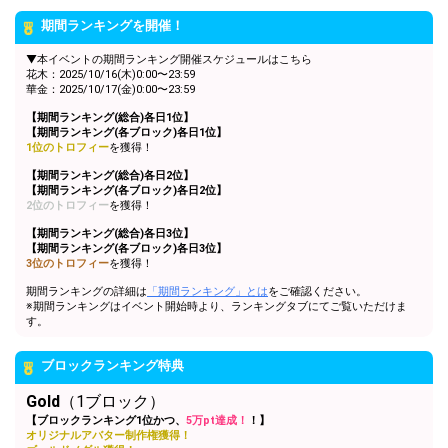
条件達成！
期間ランキングを開催！
5万pt達成！[Gold]ブロックラ
12
50000
ンキング1位特典獲得条件達
▼本イベントの期間ランキング開催スケジュールはこちら
成！
花木：2025/10/16(木)0:00〜23:59
華金：2025/10/17(金)0:00〜23:59
オリジナルアバター制作権獲
13
300000
得！おめでとう！
【期間ランキング(総合)各日1位】
【期間ランキング(各ブロック)各日1位】
1位のトロフィー
を獲得！
Gifting
Comments
【期間ランキング(総合)各日2位】
【期間ランキング(各ブロック)各日2位】
Throw gifts to the stage and join
You can post comments. Please
2位のトロフィー
を獲得！
the live performance.
refrain from posting comments
First, try throwing free Stars
that may offend performers or
【期間ランキング(総合)各日3位】
(once a day)! You can also charge
other users.
【期間ランキング(各ブロック)各日3位】
Show Gold to purchase gifts
3位のトロフィー
を獲得！
(available from 1 JPY)! When you
continue to send gifts to the
期間ランキングの詳細は
「期間ランキング」とは
をご確認ください。
※期間ランキングはイベント開始時より、ランキングタブにてご覧いただけま
performer(s), the performer's
す。
popularity ranking and your
ranking go up.
To cheer on performers, you can
ブロックランキング特典
send them gifts.
To send performers paid items,
Gold
（1ブロック）
you must use Show Gold.
【ブロックランキング1位かつ、
5万pt達成！
！】
オリジナルアバター制作権獲得！