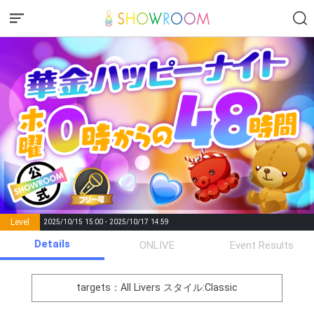
Level
2025/10/15 15:00 - 2025/10/17 14:59
number of
Details
ONLIVE
Event Results
Rema
Level
Points
List of Goal
positions
rks
remaining
1
0
Event Begins!
targets：All Livers
スタイル:Classic
イベントに対する意気込みを
2
250