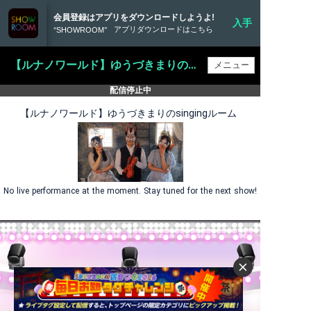
会員登録はアプリをダウンロードしようよ!
入手
アプリダウンロードはこちら
‘‘SHOWROOM’’
【ルナノワールド】ゆうづきまりのsingingルーム
配信停止中
【ルナノワールド】ゆうづきまりのsingingルーム
No live performance at the moment. Stay tuned for the next show!