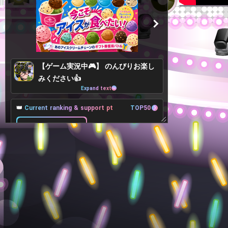
【ゲーム実況中🎮️】 のんびりお楽し
みください👍️
Expand text
👑
Current ranking & support pt
TOP50
36Place
+120pt
35Place
17,044pt
-2,152pt
37Place
🎁
Target Lv, Support pt, Benefits
All 2Lv
Goals
2Lv
300,000pt
282,956pt more to achieve
オリジナルアバター制作権獲得！