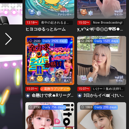
10
10
top
top
アナウンサー
ライバー
13:18〜
夜中の起きれるま
15:02〜
Now Broadcasting!
で、おわれまてん
ヒヨコゆるっとルーム
y_v⁷•̀ﻌ•́뷔ᵕ̈⦿㊀㊁💜🧸🍀✤⟭⟬ ⟬⟭
2500
Daily 2926 days
2409
Daily 1531 days
3
10
Place
top
芸人
モデル
15:01〜
♪ 葛飾ラプソディー
15:07〜
いけー！集め❕次枠10:
00-
命懸けで求🔥Rリーグ👑夏祭実行委員長🎆こがちゃんのちばります
3日からイベ📖 ̖́-けいか iito専属
2390
Daily 756 days
1869
Daily 299 days