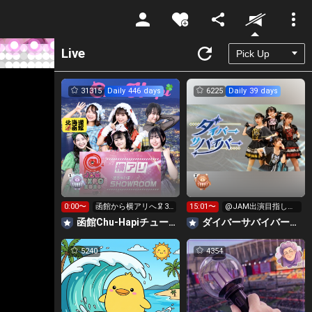
Unmute
Live
31315
Daily 446 days
6225
Daily 39 days
0:00〜
函館から横アリへ🦑33
15:01〜
@JAM出演目指して
0万pt目標！キラ星
イベント挑戦中！
函館Chu-Hapiチューハピ🌈
‪ダイバーサバイバー【公式】
求！
5240
4354