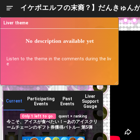
イケボエルフの末裔？】だんきゅんが
Liver theme
No description available yet
Listen to the theme in the comments during the liv
e
Liver
Participating
Past
Current
Support
Events
Events
Gauge
Only 1 left to go.
quest × ranking
今こそ、アイスが食べたい！―あのアイスクリ
ームチェーンのギフト券獲得バトル― 第5弾