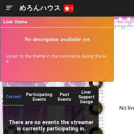
めろんハウス
0
Liver theme
No description available yet
Listen to the theme in the comments during the liv
e
Liver
Participating
Past
Current
Support
Events
Events
Gauge
No li
There are no events the streamer
is currently participating in.