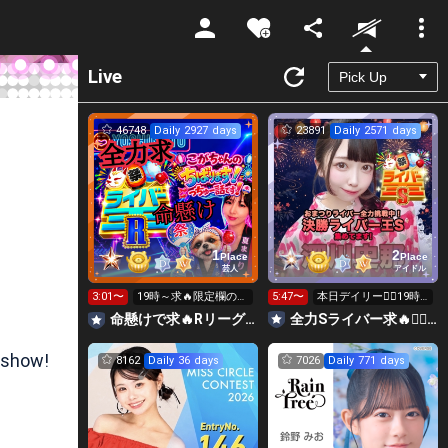
Unmute
Live
46748
Daily 2927 days
23891
Daily 2571 days
1
2
Place
Place
芸人
アイドル
3:01〜
19時～求🔥限定欄のR
5:47〜
本日デイリー❤️‍🔥19時
リーグ👑全力ポイント
からライバー王求❤️‍🔥
命懸けで求🔥Rリーグ👑夏祭実行委員長🎆こがちゃんのちばります
全力Sライバー求🔥❤️‍🔥147cm深川史那のルーム🐸🎈
勝負日🔥
 show!
8162
Daily 36 days
7026
Daily 771 days