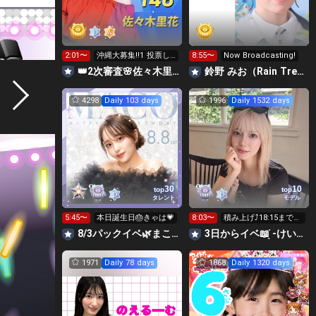
2:01〜
沖縄大募集‼️1 投票し
8:55〜
Now Broadcasting!
て🗳️
👑2次審査🌸佐々木里花❤️‍🔥 #ミスサークル2026
鈴野 みお（Rain Tree）
4298
Daily 103 days
1996
Daily 1532 days
30
10
top
top
タレント
モデル
5:45〜
本日誕生日🎂きゃは💗
8:03〜
積み上げ⤴️18:15まで！
次枠23:40予定
8/3パックイベ🌿まこ🦩🩷
3日からイベ📖 ̖́-けいか iito専属
1971
Daily 78 days
1868
Daily 1320 days