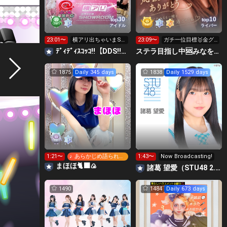
30
10
top
top
アイドル
ライバー
23:01〜
横アリ出ちゃいまSH
23:09〜
ガチ一位目標🥇金グ
OWROOM参加中‼️🩷
リ🌟新ギフト🎁
ﾃﾞｨﾃﾞｨｽｺｯｺ!!【DDS!!】ガチイベ参加中‼️
ステラ目指し中🆘みなをアワードへ連れてって😭🙏
1875
Daily 345 days
1838
Daily 1529 days
1:21〜
♪ あらかじめ語られる
1:43〜
Now Broadcasting!
ロマンス
まほほ🐈‍⬛🍙
諸葛 望愛（STU48 2.5期生）
1490
1484
Daily 673 days