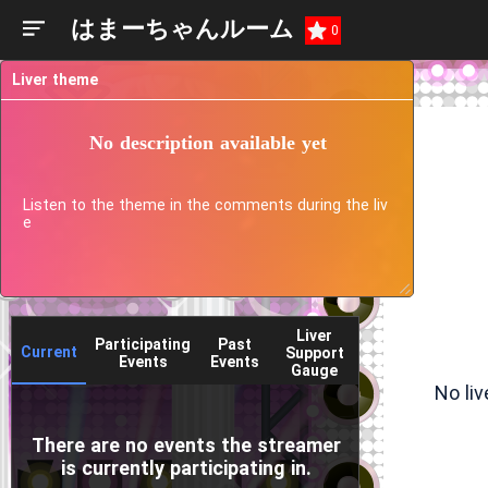
はまーちゃんルーム
0
Liver theme
No description available yet
Listen to the theme in the comments during the liv
e
Liver
Participating
Past
Current
Support
Events
Events
Gauge
No li
There are no events the streamer
is currently participating in.