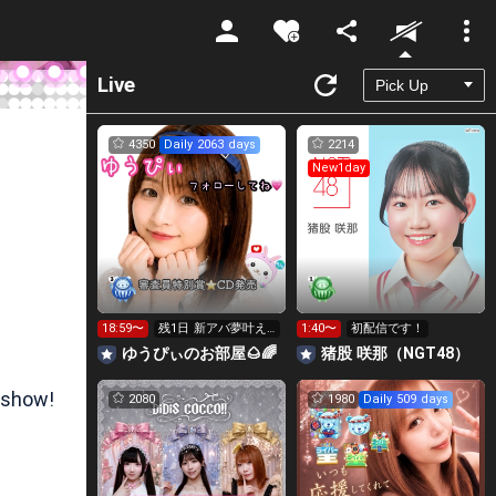
Unmute
Live
4350
Daily 2063 days
2214
New1day
18:59〜
残1日 新アバ夢叶え
1:40〜
初配信です！
たい🔥応援お願いし
ゆうぴぃのお部屋🌰🌈
猪股 咲那（NGT48）
ます
 show!
2080
1980
Daily 509 days