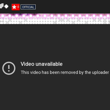
🍀
0
OFFICIAL