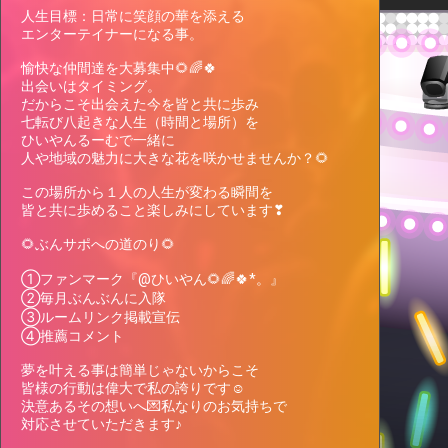
While participating, the event status
人生目標：日常に笑顔の華を添える

will be displayed on this page.
エンターテイナーになる事。 

愉快な仲間達を大募集中🌻🌈🍀

出会いはタイミング。 

だからこそ出会えた今を皆と共に歩み 

七転び八起きな人生（時間と場所）を

ひいやんるーむで一緒に

人や地域の魅力に大きな花を咲かせませんか？🌻

この場所から１人の人生が変わる瞬間を 

皆と共に歩めること楽しみにしています❣

🌻ぶんサポへの道のり🌻

①ファンマーク『@ひいやん🌻🌈🍀*。』

②毎月ぶんぶんに入隊

③ルームリンク掲載宣伝

④推薦コメント

夢を叶える事は簡単じゃないからこそ

皆様の行動は偉大で私の誇りです☺

決意あるその想いへ💌私なりのお気持ちで

対応させていただきます♪
