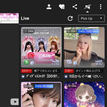
Unmute
Live
2966
2047
Daily 1532 days
30
10
top
top
アイドル
モデル
23:01〜
横アリ出ちゃいまSH
2:05〜
ポイント積み上げ⤴️300
OWROOM参加中‼️🩷
0pt残り8人‼️
ﾃﾞｨﾃﾞｨｽｺｯｺ!!【DDS!!】ガチイベ参加中‼️
3日からイベ📖 ̖́-けいか iito専属
1997
Daily 40 days
1644