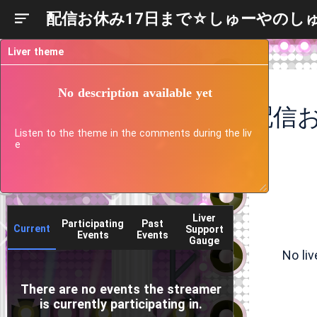
配信お休み17日まで☆しゅーやのし
Liver theme
No description available yet
Listen to the theme in the comments during the liv
e
Liver
Participating
Past
Current
Support
Events
Events
Gauge
No li
There are no events the streamer
is currently participating in.