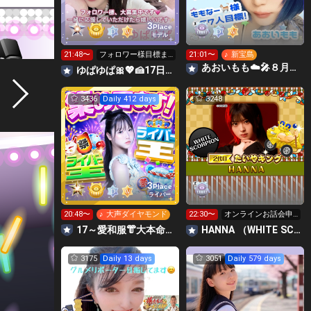
3
Place
モデル
21:48〜
フォロワー様目標ま
21:01〜
♪ 新宝島
であと18人‼️大募集中
あおいもも☁️🎤８月ももなー🐈様募集中🍑
ゆぱゆぱ🎀💖🍰17日〜大本命🔥CanCamリベンジ超絶ガチ🔥
です🥰
3436
Daily 412 days
3248
3
Place
ライバー
20:48〜
♪ 大声ダイヤモンド
22:30〜
オンラインお話会申
し込み開始中
17～愛和服👘大本命♡超絶ガチ🔥絶対1位🥇💐💜RUNA💜
HANNA （WHITE SCORPION）
3175
Daily 13 days
3051
Daily 579 days