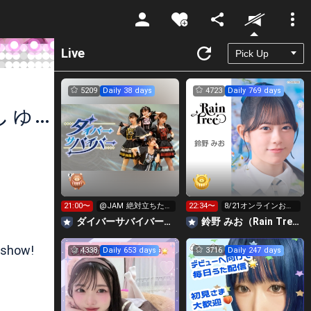
Unmute
Live
5209
Daily 38 days
4723
Daily 769 days
配信お休み17日まで☆しゅーやのしゅーくりぃーむ部屋
21:00〜
@JAM 絶対立ちた
22:34〜
8/21オンラインお話
い‼️1位目指してます
し会🎀
‪ダイバーサバイバー【公式】
鈴野 みお（Rain Tree）
🔥
 show!
4338
Daily 653 days
3716
Daily 247 days