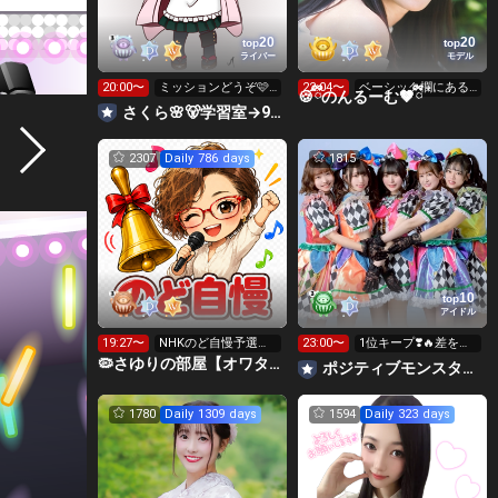
20
20
top
top
ライバー
モデル
20:00〜
ミッションどうぞ🩷
22:04〜
ベーシック欄にある3
🍪ྀིのんるーむ🤎ྀི
キラご協力宜しくお
Gの緑ダルマ集めて
さくら🌸🐻学習室→9日までサインイベ🩷
願いします🙇
ます‪💚
2307
Daily 786 days
1815
10
top
アイドル
19:27〜
NHKのど自慢予選出
23:00〜
1位キープ❣️🔥差を広
場㊗️
げたい❣️
🦠さゆりの部屋【オワタ丸FC会員募集中❣️】埋もれた昭和歌謡
ポジティブモンスター👾絶対１位で横アリに立つ🌈✨
1780
Daily 1309 days
1594
Daily 323 days