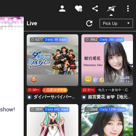
Unmute
Live
6277
Daily 38 days
3862
Daily 380 days
！
20
top
アイドル
21:00〜
♪ 恋愛決壊警報
22:31〜
地元イベ参加中！応
援していただけると
‪ダイバーサバイバー【公式】
姫宮愛花 🎀🩷【地元イベ】
嬉しいです☺️
 show!
2895
Daily 642 days
2868
Daily 1290 days