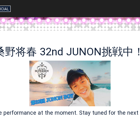
ICIAL
桑野将春 32nd JUNON挑戦中
ve performance at the moment. Stay tuned for the next