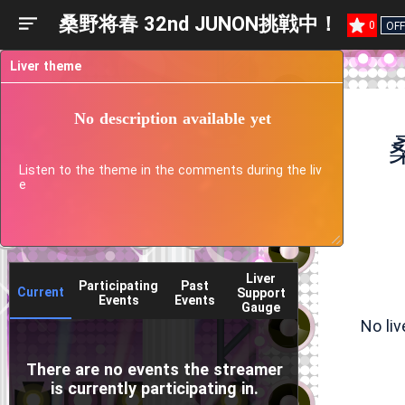
桑野将春 32nd JUNON挑戦中！
0
OFF
Liver theme
No description available yet
Listen to the theme in the comments during the liv
e
Liver
Participating
Past
Current
Support
Events
Events
Gauge
No li
There are no events the streamer
is currently participating in.