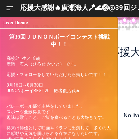
応援大感謝🔥廣瀬海人🪁🌊🏐@39
Liver theme
第39回ＪＵＮＯＮボーイコンテスト挑戦
中！！
高校3年生／18歳 

廣瀬　海人（ひろせ かいと） です。

応援・フォローをしていただけたら嬉しいです！！

8月16日～8月30日

JUNONボーイBEST20　敗者復活戦🔥

Liver
Participating
Past
Current
Support
Events
Events
Gauge
バレーボール部で主将をしていました。

スポーツ全般得意です！

No li
趣味は歌うこと、ご飯を食べることも大好きです。

There are no events the streamer
将来は俳優として映画やドラマに出演して、多くの人
is currently participating in.
に感動や元気を届けられる存在になりたいです。
