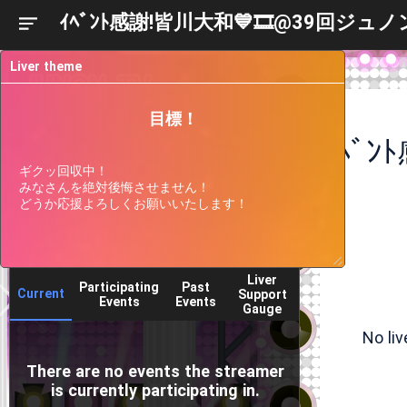
ｲﾍﾞﾝﾄ感謝!皆川大和💙🎞@39回ジ
Liver theme
目標！
ギクッ回収中！

みなさんを絶対後悔させません！

どうか応援よろしくお願いいたします！
Liver
Participating
Past
Current
Support
Events
Events
Gauge
No li
There are no events the streamer
is currently participating in.