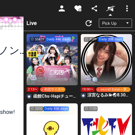
Unmute
Live
55433
Daily 446 days
3109
Daily 208 days
ｲﾍﾞﾝﾄ感謝!皆川大和💙🎞@39回ジュノンボーイ挑戦中！
2:13〜
♪ 初恋サイダー
18:00〜
♪ secret base～君
がくれたもの～
涼宮なるみ💫🌏8.30動員重要🔥
函館Chu-Hapiチューハピ🌈
2232
Daily 836 days
1133
 show!