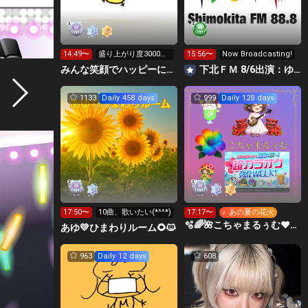
14:49〜
盛り上がり度3000行
15:56〜
Now Broadcasting!
くか力尽きるまで٩(>
みんな笑顔でハッピーに🐕‍🦺😇はこおＣぃぃｅｅｅルーム.
下北ＦＭ 8/6出演：ゆめ・みる＆髙村栞里 ほか
ω<*
1133
Daily 458 days
999
Daily 128 days
17:50〜
10曲、歌いたい(*^^*)
17:17〜
♪ あの夏の花火
🫧🌈🌺こちゃまるぅむ❤☀️🪕育児中️🪄7周年🫧
あゆ💛ひまわりルーム🌻🐱
963
Daily 12 days
608