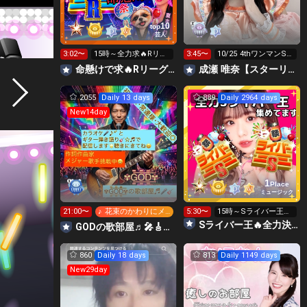
10
top
芸人
3:02〜
15時～全力求🔥Rリー
3:45〜
10/25 4thワンマンSS
グギフト🙏8日まで⚠
チケット残り3枚‼️
命懸けで求🔥Rリーグ👑夏祭実行委員長🎆こがちゃんのちばります
成瀬 唯奈【スターリットストーリー】
色々温存
2055
Daily 13 days
889
Daily 2964 days
New14day
1
Place
ミュージック
21:00〜
♪ 花束のかわりにメ
5:30〜
15時～Sライバー王👑
ロディーを
投げれます
Sライバー王🔥全力決勝🗽🌈Annnnnaの空⛱
GODの歌部屋♬🎤🎸☆♬🌟
860
Daily 18 days
813
Daily 1149 days
New29day