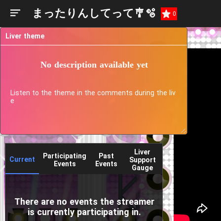
まったりんしてって🎐🫧‪
0
Liver theme
No description available yet
Listen to the theme in the comments during the liv
e
Liver
Participating
Past
Current
Support
Events
Events
Gauge
There are no events the streamer
is currently participating in.