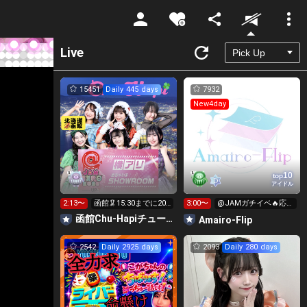
Unmute
Live
15451
Daily 445 days
7932
New4day
10
top
アイドル
2:13〜
函館🦑15:30までに200
3:00〜
@JAMガチイベ🔥応援
万pt🤩🤩
してね♡♡
函館Chu-Hapiチューハピ🌈
Amairo-Flip
2542
Daily 2925 days
2093
Daily 280 days