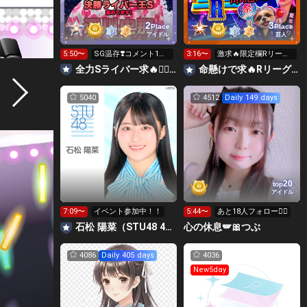
2
3
Place
Place
アイドル
芸人
5:50〜
SG温存❣️コメント1回
3:16〜
激求🔥限定欄Rリーグ
で無料の S求🧡
👑0時～枠に来れる方
全力Sライバー求🔥❤️‍🔥147cm深川史那のルーム🐸🎈
命懸けで求🔥Rリーグ👑夏祭実行委員長🎆こがちゃんのちばります
ギフト温存
5040
4512
Daily 149 days
20
top
アイドル
7:09〜
イベント参加中！！
5:44〜
あと18人フォロー🙇‍♀️
石松 陽菜（STU48 4期研究生）
心の休息🪽🎀つぶ
4086
Daily 405 days
4036
New5day