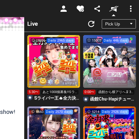
Unmute
Live
18096
Daily 2965 days
15003
Daily 446 days
1
Place
ミュージック
5:30〜
あと1000個募集‼️Sラ
0:00〜
函館から横アリへ🦑31
イバー王👑投げれま
0万ptで新メン発表！
Sライバー王🔥全力決勝🗽🌈Annnnnaの空⛱
函館Chu-Hapiチューハピ🌈
す！
 show!
8660
Daily 2570 days
5214
Daily 2926 days