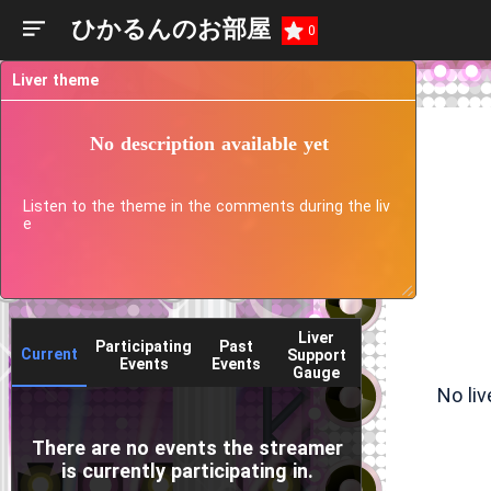
ひかるんのお部屋
0
Liver theme
No description available yet
Listen to the theme in the comments during the liv
e
Liver
Participating
Past
Current
Support
Events
Events
Gauge
No li
There are no events the streamer
is currently participating in.