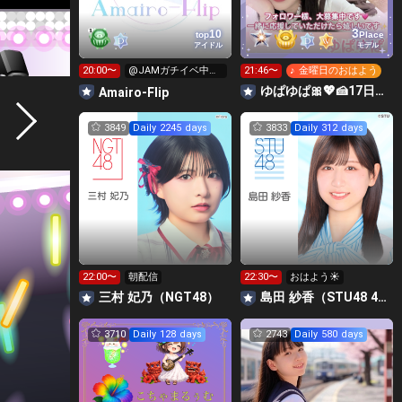
3
10
top
Place
アイドル
モデル
20:00〜
@JAMガチイベ中❤️‍🔥
21:46〜
♪ 金曜日のおはよう
キラ星求む🥹🥹
ゆぱゆぱ🎀💖🍰17日〜大本命🔥CanCamリベンジ超絶ガチ🔥
Amairo-Flip
3849
Daily 2245 days
3833
Daily 312 days
22:00〜
朝配信
22:30〜
おはよう☀️
三村 妃乃（NGT48）
島田 紗香（STU48 4期研究生）
3710
Daily 128 days
2743
Daily 580 days