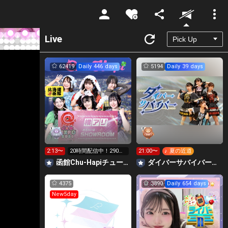
Unmute
Live
62419
Daily 446 days
5194
Daily 39 days
2:13〜
20時間配信中！290万
21:00〜
♪ 夏の近道
pt横アリへGO‼️
函館Chu-Hapiチューハピ🌈
‪ダイバーサバイバー【公式】
4375
3890
Daily 654 days
New5day