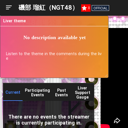
磯部 瑠紅（NGT48）
0
OFFICIAL
Liver theme
No description available yet
Listen to the theme in the comments during the liv
e
Liver
Participating
Past
Current
Support
Events
Events
Gauge
There are no events the streamer
is currently participating in.