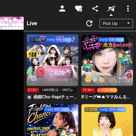
Unmute
Live
52579
Daily 446 days
4027
Daily 836 days
10
top
ミュージック
2:13〜
16時間配信！280万pt
15:34〜
♪ 1/2の神話
横アリへGO‼️
函館Chu-Hapiチューハピ🌈
Rリーグ👑🔥ママみんるーむ💁‍♀️💜
2229
Daily 892 days
2195
Daily 3541 days