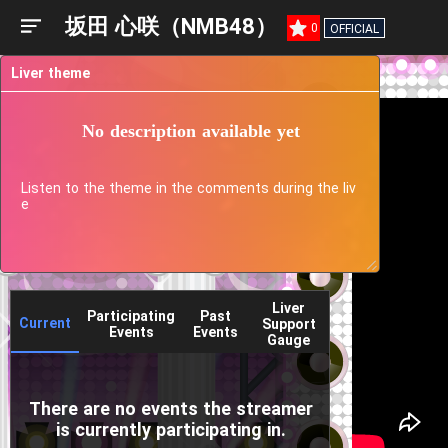
坂田 心咲（NMB48）
0
OFFICIAL
Liver theme
No description available yet
Listen to the theme in the comments during the liv
e
Liver
Participating
Past
Current
Support
Events
Events
Gauge
There are no events the streamer
is currently participating in.