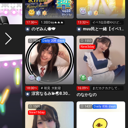
10
top
タレント
17:30〜
1.2倍Day🔥🔥🔥
13:32〜
イベ1位目標やけど大
ピンチ😭🔥ゆきさん︎
のぞみん🐝🐨
muu民と一緒【イベ1位目標🔥🔥🔥お休み中🥹】
💕︎
1816
Daily 208 days
1553
New3day
18:00〜
# 初見 大歓迎
16:09〜
まだカクカクして
る？
涼宮なるみ💫🌏8.30動員重要🔥
のなかなの
1505
1437
Daily 836 days
New19day