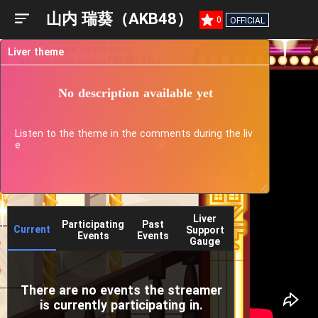
山内 瑞葵（AKB48）
0
OFFICIAL
Liver theme
No description available yet
Listen to the theme in the comments during the liv
e
Liver
Participating
Past
Current
Support
Events
Events
Gauge
There are no events the streamer
is currently participating in.