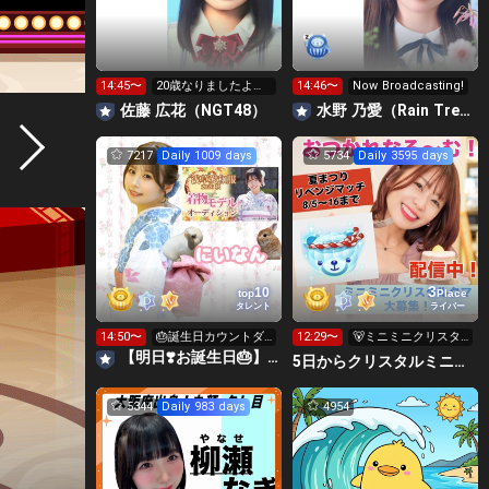
14:45〜
20歳なりましたよ
14:46〜
Now Broadcasting!
ー！
佐藤 広花（NGT48）
水野 乃愛（Rain Tree）
7217
Daily 1009 days
5734
Daily 3595 days
3
10
top
Place
タレント
ライバー
14:50〜
🎂誕生日カウントダ
12:29〜
🐻ミニミニクリスタ
ウン🎂
ルクマ🐻くださ
【明日❣️お誕生日🎂】長谷川新奈🐰🥕
5日からクリスタルミニクマ🐻おつかれなる～む！大塚れな🍓
い！！
5344
Daily 983 days
4954