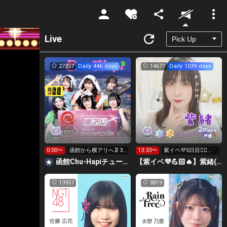
Unmute
Live
27357
Daily 446 days
14677
Daily 1039 days
2
Place
声優
0:00〜
函館から横アリへ🦑32
13:33〜
紫イベ💜5日目❤️‍🔥❤️‍🔥ﾕ
0万pt目標！キラ星
ｶｰﾀ👘
函館Chu-Hapiチューハピ🌈
【紫イベ💜💪🏻🔥】紫緒(しお)ルーム💜🧸
求！
13957
8819