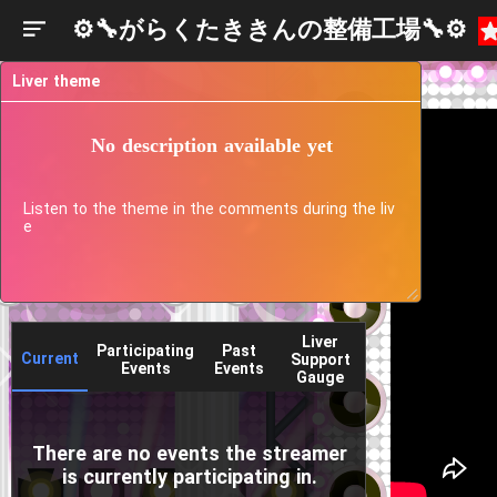
⚙️🔧がらくたききんの整備工場🔧⚙️
Liver theme
No description available yet
Listen to the theme in the comments during the liv
e
Liver
Participating
Past
Current
Support
Events
Events
Gauge
There are no events the streamer
is currently participating in.