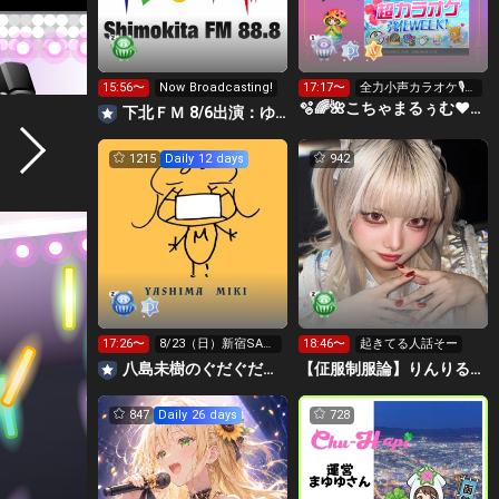
15:56〜
Now Broadcasting!
17:17〜
全力小声カラオケ🎙️1
wで333曲目標✨️🎶
🫧🌈🌺こちゃまるぅむ❤☀️🪕育児中️🪄7周年🫧
下北ＦＭ 8/6出演：ゆめ・みる＆髙村栞里 ほか
1215
Daily 12 days
942
17:26〜
8/23（日）新宿SAC
18:46〜
起きてる人話そー
T!来てください！
八島未樹のぐだぐだ弾き語り
【佂服制服論】りんりるーむ！🩶
847
Daily 26 days
728