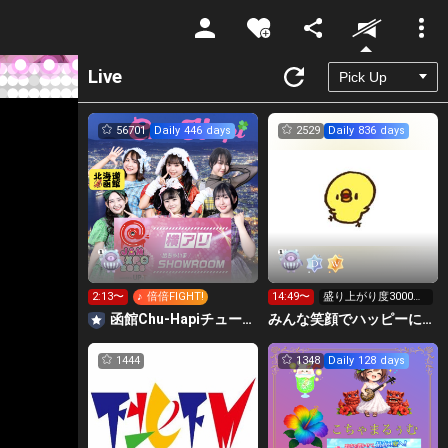
Unmute
Live
56701
Daily 446 days
2529
Daily 836 days
2:13〜
♪ 倍倍FIGHT!
14:49〜
盛り上がり度3000行
くか力尽きるまで٩(>
函館Chu-Hapiチューハピ🌈
みんな笑顔でハッピーに🐕‍🦺😇はこおＣぃぃｅｅｅルーム.
ω<*
1444
1348
Daily 128 days