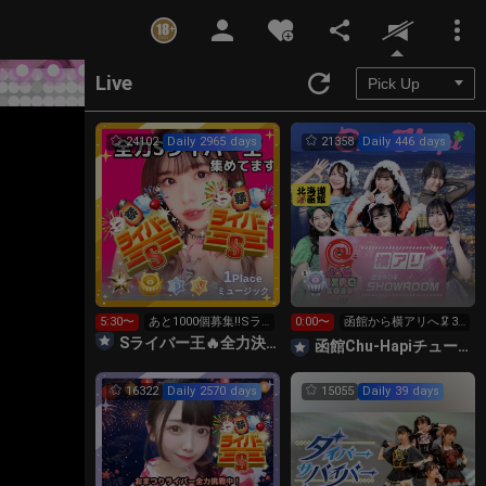
Unmute
Live
24102
Daily 2965 days
21358
Daily 446 days
1
Place
ミュージック
5:30〜
あと1000個募集‼️Sラ
0:00〜
函館から横アリへ🦑32
イバー王👑投げれま
0万pt目標！キラ星
Sライバー王🔥全力決勝🗽🌈Annnnnaの空⛱
函館Chu-Hapiチューハピ🌈
す！
求！
16322
Daily 2570 days
15055
Daily 39 days