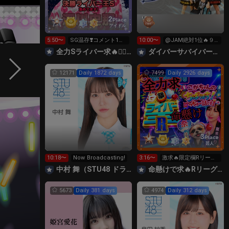
2
Place
アイドル
5:50〜
SG温存❣️コメント1回
10:00〜
@JAM絶対1位🔥９
で無料の S求🧡
時間配信リレー‼️
全力Sライバー求🔥❤️‍🔥147cm深川史那のルーム🐸🎈
‪ダイバーサバイバー【公式】
12171
Daily 1872 days
7499
Daily 2926 days
3
Place
芸人
10:18〜
Now Broadcasting!
3:16〜
激求🔥限定欄Rリーグ
👑0時～枠に来れる方
中村 舞（STU48 ドラフト3期生）
命懸けで求🔥Rリーグ👑夏祭実行委員長🎆こがちゃんのちばります
ギフト温存
5673
Daily 381 days
4974
Daily 312 days