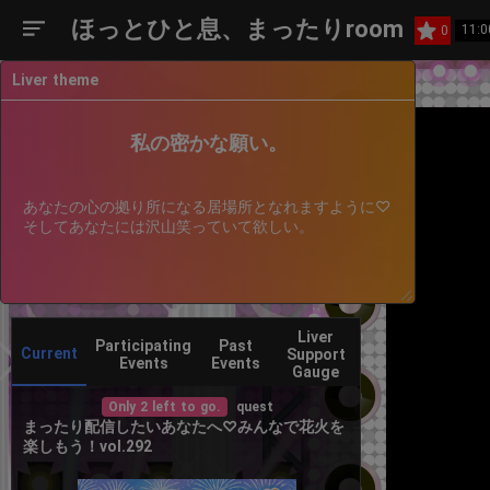
ほっとひと息、まったりroom
11:
0
Liver theme
私の密かな願い。
あなたの心の拠り所になる居場所となれますように♡
そしてあなたには沢山笑っていて欲しい。
Liver
Participating
Past
Current
Support
Events
Events
Gauge
Only 2 left to go.
quest
まったり配信したいあなたへ♡みんなで花火を
楽しもう！vol.292