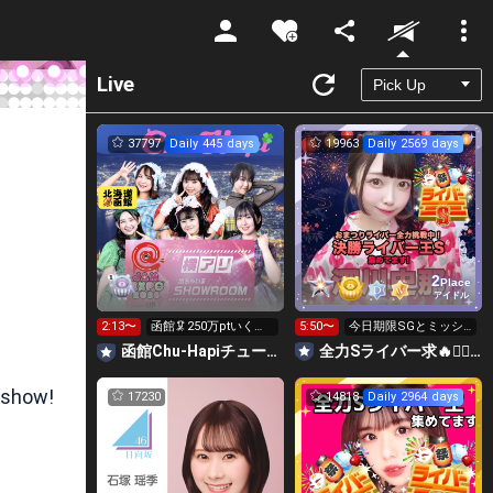
Unmute
Live
37797
Daily 445 days
19963
Daily 2569 days
2
Place
アイドル
2:13〜
函館🦑250万ptいく
5:50〜
今日期限SGとミッシ
ぞ！
ョン無料Sライバー求
函館Chu-Hapiチューハピ🌈
全力Sライバー求🔥❤️‍🔥147cm深川史那のルーム🐸🎈
❤️‍🔥
 show!
17230
14818
Daily 2964 days