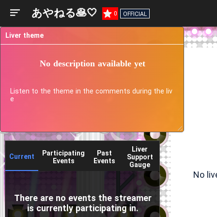
あやねる🥞🤍
0
OFFICIAL
Liver theme
No description available yet
Listen to the theme in the comments during the liv
e
Liver
Participating
Past
Current
Support
Events
Events
Gauge
No li
There are no events the streamer
is currently participating in.