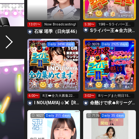
1
Place
ミュージック
13:01〜
Now Broadcasting!
5:30〜
15時～Sライバー王👑
投げれます
Sライバー王🔥全力決勝🗽🌈Annnnnaの空⛱
石塚 瑶季（日向坂46）
11185
Daily 3494 days
9078
Daily 2925 days
3
3
Place
Place
ミュージック
芸人
6:00〜
R王👑全力大募集22時
3:02〜
Rリーグまた明日15時
迄‼️SG星種8日迄温存
～全力求🔥8日までギ
I NOU(MAYA)☺︎︎︎︎💓【R決勝】力合わせて🤝
命懸けで求🔥Rリーグ👑夏祭実行委員長🎆こがちゃんのちばります
フト温存
9027
Daily 311 days
7176
Daily 35 days