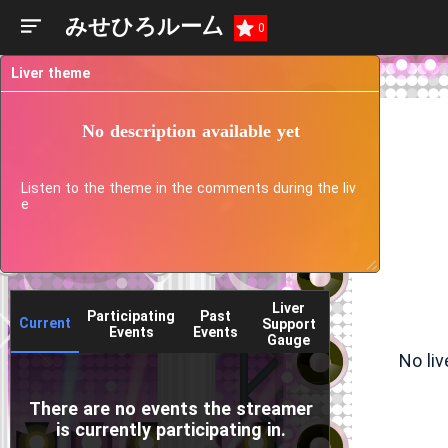
みせひろルー厶
0
Liver theme
No description available yet
Listen to the theme in the comments during the liv
e
Liver
Participating
Past
Current
Support
Events
Events
Gauge
No li
There are no events the streamer
is currently participating in.