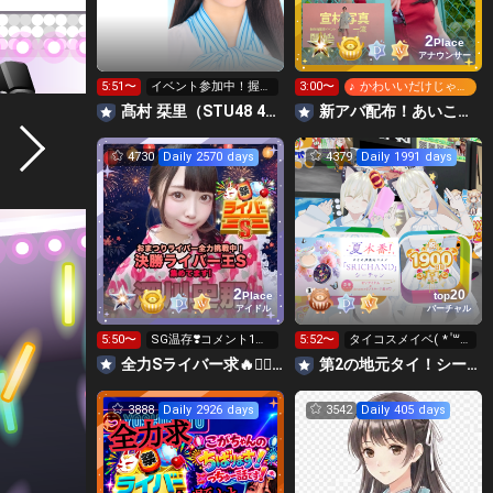
2
Place
アナウンサー
5:51〜
イベント参加中！握手
3:00〜
♪ かわいいだけじゃだ
会まってるよ〜
めですか？
髙村 栞里（STU48 4期研究生）
‪‪新アバ配布！あいこっこroom🐥🌱あいこ
4730
Daily 2570 days
4379
Daily 1991 days
2
20
Place
top
アイドル
バーチャル
5:50〜
SG温存❣️コメント1回
5:52〜
タイコスメイベ( * ॑꒳
で無料の S求🧡
॑*)
全力Sライバー求🔥❤️‍🔥147cm深川史那のルーム🐸🎈
第2の地元タイ！シーチャンイベ参加中V8年配信歴18年3DV
3888
Daily 2926 days
3542
Daily 405 days