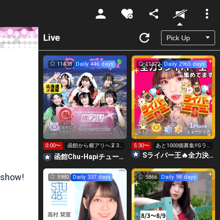
Unmute
Live
11438
Daily 446 days
11372
Daily 2965 days
1
Place
ミュージック
0:00〜
函館から横アリへ🦑31
5:30〜
あと1000個募集‼️Sラ
0万目標！キラ星
イバー王👑投げれま
Sライバー王🔥全力決勝🗽🌈Annnnnaの空⛱
函館Chu-Hapiチューハピ🌈
【求】
す！
 show!
5980
Daily 337 days
5866
Daily 98 days