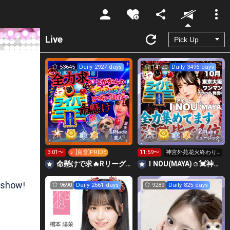
Unmute
Live
53645
Daily 2927 days
14120
Daily 3496 days
1
2
Place
Place
芸人
ミュージック
3:01〜
♪ [良音]PRIDE
11:59〜
神宮外苑花火終わり
ました🙏24時迄全力
命懸けで求🔥Rリーグ👑夏祭実行委員長🎆こがちゃんのちばります
I NOU(MAYA)☺︎︎︎︎💓神宮外苑花火大会当日‼️
ランキング
 show!
9690
Daily 2661 days
9289
Daily 825 days