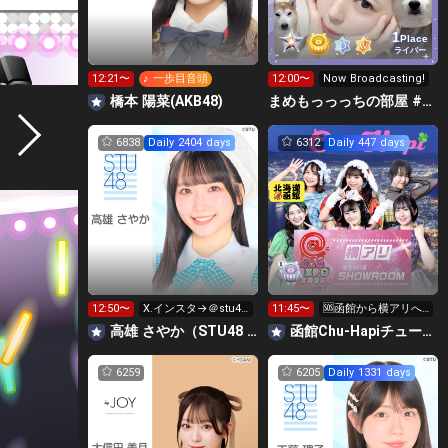
1
Place
ライバー
12:21〜
♪ 一歩目音頭
12:00〜
Now Broadcasting!
橋本 陽菜(AKB48)
まめもっっっちの部屋 #Rリーグ🍑
6838
Daily 2404 days
6312
Daily 447 days
12:50〜
X.インスタ→＠stu48
11:45〜
🆘函館から横アリへ
_sayan
🦑350万いきたい‼️
高雄 さやか（STU48 2期生）
函館Chu-Hapiチューハピ🌈
6259
6205
Daily 1331 days