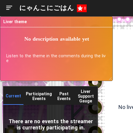
にゃんこにごはん
0
Liver theme
No description available yet
Listen to the theme in the comments during the liv
e
Liver
Participating
Past
Current
Support
Events
Events
Gauge
No li
There are no events the streamer
is currently participating in.