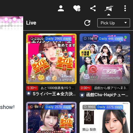
Unmute
Live
22535
Daily 2965 days
19418
Daily 446 days
1
Place
ミュージック
5:30〜
あと1000個募集‼️Sラ
0:00〜
函館から横アリへ🦑32
イバー王👑投げれま
0万pt目標！キラ星
Sライバー王🔥全力決勝🗽🌈Annnnnaの空⛱
函館Chu-Hapiチューハピ🌈
す！
求！
 show!
14112
Daily 2570 days
9955
Daily 2275 days