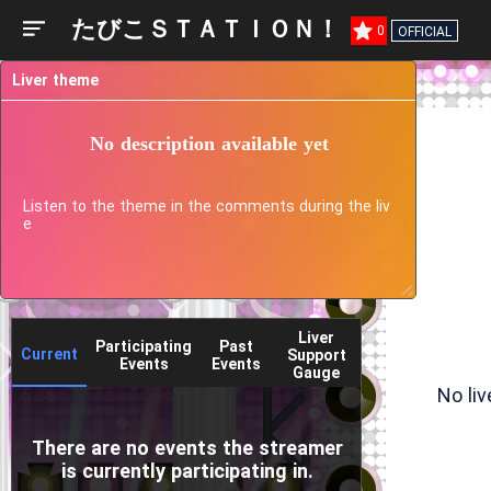
たびこＳＴＡＴＩＯＮ！
0
OFFICIAL
Liver theme
No description available yet
Listen to the theme in the comments during the liv
e
Liver
Participating
Past
Current
Support
Events
Events
Gauge
No li
There are no events the streamer
is currently participating in.