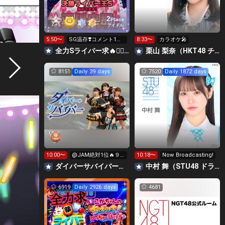
2
Place
アイドル
5:50〜
SG温存❣️コメント1回
8:33〜
カラオケ🎤
で無料の S求🧡
全力Sライバー求🔥❤️‍🔥147cm深川史那のルーム🐸🎈
栗山 梨奈（HKT48 チームKIV）
8151
Daily 39 days
7520
Daily 1872 days
10:00〜
@JAM絶対1位🔥９
10:18〜
Now Broadcasting!
時間配信リレー‼️
‪ダイバーサバイバー【公式】
中村 舞（STU48 ドラフト3期生）
6919
Daily 2926 days
4681