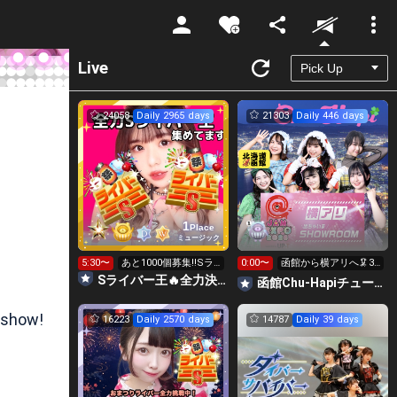
Unmute
Live
24058
Daily 2965 days
21303
Daily 446 days
1
Place
ミュージック
5:30〜
あと1000個募集‼️Sラ
0:00〜
函館から横アリへ🦑32
イバー王👑投げれま
0万pt目標！キラ星
Sライバー王🔥全力決勝🗽🌈Annnnnaの空⛱
函館Chu-Hapiチューハピ🌈
す！
求！
 show!
16223
Daily 2570 days
14787
Daily 39 days