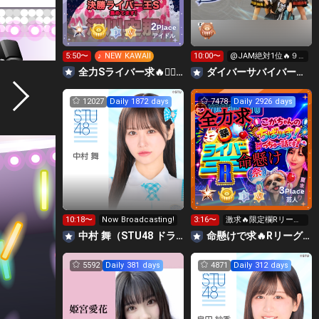
2
Place
アイドル
5:50〜
♪ NEW KAWAII
10:00〜
@JAM絶対1位🔥９
時間配信リレー‼️
全力Sライバー求🔥❤️‍🔥147cm深川史那のルーム🐸🎈
‪ダイバーサバイバー【公式】
12027
Daily 1872 days
7478
Daily 2926 days
3
Place
芸人
10:18〜
Now Broadcasting!
3:16〜
激求🔥限定欄Rリーグ
👑0時～枠に来れる方
中村 舞（STU48 ドラフト3期生）
命懸けで求🔥Rリーグ👑夏祭実行委員長🎆こがちゃんのちばります
ギフト温存
5592
Daily 381 days
4871
Daily 312 days