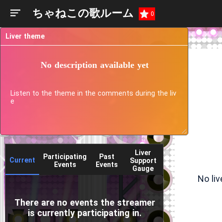
ちゃねこの歌ルーム
0
Liver theme
No description available yet
Listen to the theme in the comments during the liv
e
Liver
Participating
Past
Current
Support
Events
Events
Gauge
No li
There are no events the streamer
is currently participating in.