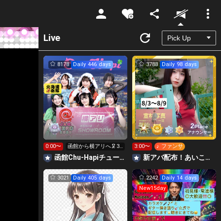
Unmute
Live
8178
Daily 446 days
3788
Daily 98 days
2
Place
アナウンサー
0:00〜
函館から横アリへ🦑31
3:00〜
♪ ファンサ
0万目標！キラ星
函館Chu-Hapiチューハピ🌈
‪‪新アバ配布！あいこっこroom🐥🌱あいこ
【求】
3021
Daily 405 days
2242
Daily 14 days
New15day