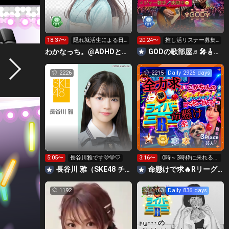
18:37〜
隠れ就活生による日
20:24〜
推し活リスナー募集
常⭐️
中、皆様楽しんでい
わかなっち。@ADHDと手帳タイム
GODの歌部屋♬🎤🎸☆♬🌟
って下さい😆🎸
2226
2215
Daily 2926 days
3
Place
芸人
5:05〜
長谷川雅です🩷🩵🤍
3:16〜
0時～3時枠に来れる方
キラキラ以外出来たら
長谷川 雅（SKE48 チームE）
命懸けで求🔥Rリーグ👑夏祭実行委員長🎆こがちゃんのちばります
温存🙏
1192
1163
Daily 836 days