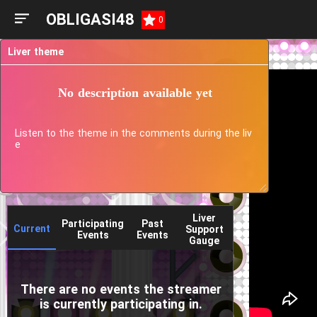
OBLIGASI48
0
Liver theme
No description available yet
Listen to the theme in the comments during the liv
e
Liver
Participating
Past
Current
Support
Events
Events
Gauge
There are no events the streamer
is currently participating in.