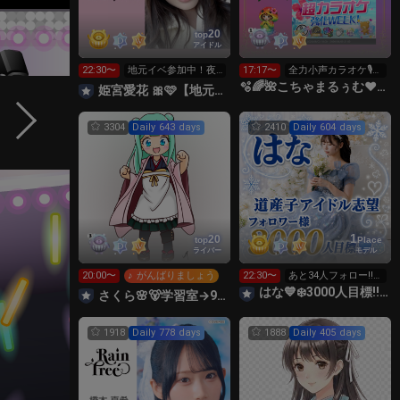
20
top
アイドル
22:30〜
地元イベ参加中！夜
17:17〜
全力小声カラオケ🎙️1
枠は妹も来ます✨️
wで333曲目標✨️🎶
🫧🌈🌺こちゃまるぅむ❤☀️🪕育児中️🪄7周年🫧
姫宮愛花 🎀🩷【地元イベ】
3304
Daily 643 days
2410
Daily 604 days
1
20
top
Place
ライバー
モデル
20:00〜
♪ がんばりましょう
22:30〜
あと34人フォロー‼️す
っぴん🙇‍♀️
はな💙❄️3000人目標‼️TGC1位😭道産子アイドル志望
さくら🌸🐻学習室→9日までサインイベ🩷
1918
Daily 778 days
1888
Daily 405 days