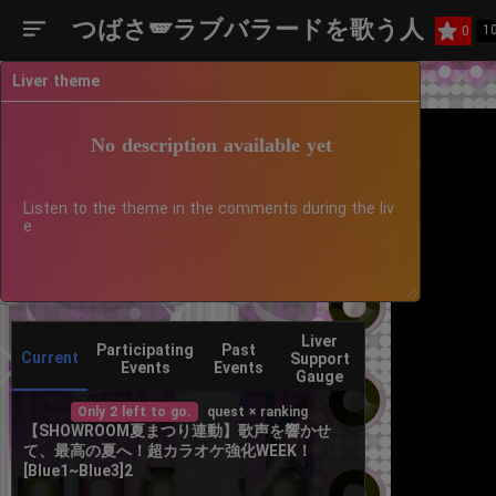
つばさ🪽ラブバラードを歌う人
1
0
Liver theme
No description available yet
Listen to the theme in the comments during the liv
e
Liver
Participating
Past
Current
Support
Events
Events
Gauge
Only 2 left to go.
quest × ranking
【SHOWROOM夏まつり連動】歌声を響かせ
て、最高の夏へ！超カラオケ強化WEEK！
[Blue1~Blue3]2