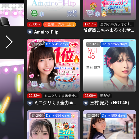
10
top
アイドル
20:00〜
♪ 金曜日のおはよう
17:17〜
全力小声カラオケ🎙️1
wで333曲目標✨️🎶
🫧🌈🌺こちゃまるぅむ❤☀️🪕育児中️🪄7周年🫧
Amairo-Flip
3562
Daily 42 days
3289
Daily 2245 days
20:32〜
ミニクリくま🧸💎全
22:00〜
朝配信
力集め中😖❣️❣️
ミニクリくま全力🔥🧸💎たあちゃんルーム🧸💚
三村 妃乃（NGT48）
2954
Daily 654 days
2615
Daily 580 days