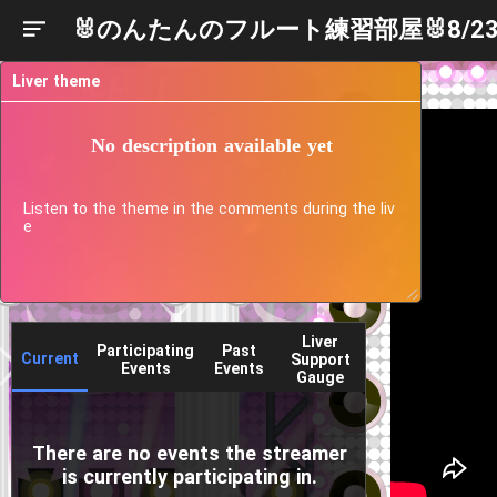
🐰のんたんのフルート練習部屋🐰8/2
Liver theme
No description available yet
Listen to the theme in the comments during the liv
e
Liver
Participating
Past
Current
Support
Events
Events
Gauge
There are no events the streamer
is currently participating in.