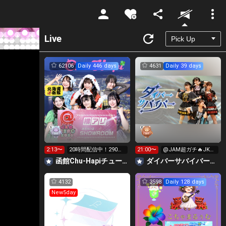
Unmute
Live
62106
Daily 446 days
4631
Daily 39 days
2:13〜
20時間配信中！290万
21:00〜
@JAM超ガチ🔥JK弁
pt横アリへGO‼️
当作り！
函館Chu-Hapiチューハピ🌈
‪ダイバーサバイバー【公式】
4132
3598
Daily 128 days
New5day