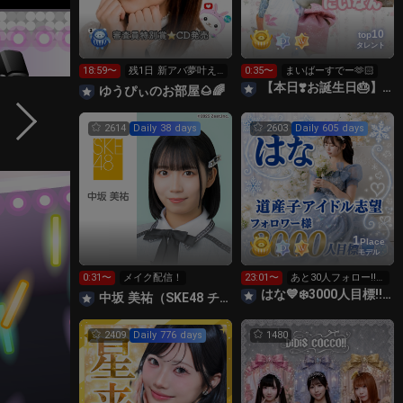
10
top
タレント
18:59〜
残1日 新アバ夢叶え
0:35〜
まいばーすでー🫶🏻
たい🔥応援お願いし
【本日❣️お誕生日🎂】長谷川新奈🐰🥕
ゆうぴぃのお部屋🌰🌈
ます
2614
Daily 38 days
2603
Daily 605 days
1
Place
モデル
0:31〜
メイク配信！
23:01〜
あと30人フォロー‼️す
っぴん💦10時まで
はな💙❄️3000人目標‼️TGC1位😭道産子アイドル志望
中坂 美祐（SKE48 チームE）
2409
Daily 776 days
1480