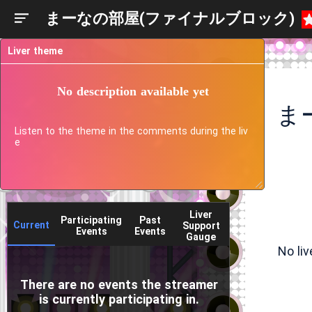
まーなの部屋(ファイナルブロック)
Liver theme
No description available yet
ま
Listen to the theme in the comments during the liv
e
Liver
Participating
Past
Current
Support
Events
Events
Gauge
No li
There are no events the streamer
is currently participating in.