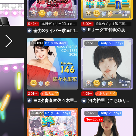
3
1
Place
Place
アイドル
俳優
5:47〜
本日デイリー❤️‍🔥コメ
3:00〜
R集めてます🥰応援し
ントしてライバー王ゲ
て貰えたら嬉しいで
Rリーグ❤️‍🔥仲沢のあ⛴໒꒱· ﾟ🌈
全力Sライバー求🔥❤️‍🔥147cm深川史那のルーム🐸🎈
ット👑
す❣️
6899
Daily 36 days
5183
Daily 538 days
2
Place
俳優
2:01〜
♪ 島人ぬ宝
4:05〜
♪ ありがとう
👑2次審査🌸佐々木里花❤️‍🔥 #ミスサークル2026
河内裕里（こちゆり🍚🍚）
4622
Daily 1378 days
4550
Daily 25 days
New26day