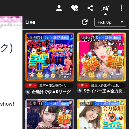
Unmute
Live
45708
Daily 2927 days
24457
Daily 2966 days
ク)
1
1
Place
Place
芸人
ミュージック
3:01〜
激求🔥限定欄のRリー
3:00〜
虹星大募集🌈S王投げ
グ👑全力ポイント勝負
れます👑👑👑
Sライバー王🔥全力決勝🗽🌈Annnnnaの空⛱
命懸けで求🔥Rリーグ👑夏祭実行委員長🎆こがちゃんのちばります
日🔥
 show!
21164
Daily 2571 days
7657
Daily 2575 days