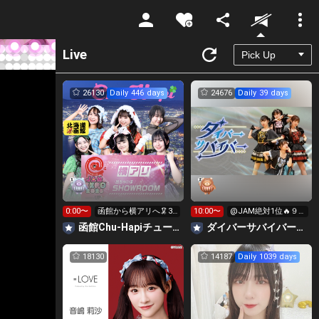
Unmute
Live
26130
Daily 446 days
24676
Daily 39 days
0:00〜
函館から横アリへ🦑32
10:00〜
@JAM絶対1位🔥９
0万pt目標！キラ星
時間配信リレー‼️
函館Chu-Hapiチューハピ🌈
‪ダイバーサバイバー【公式】
求！
18130
14187
Daily 1039 days