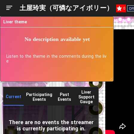
土屋玲実（可憐なアイボリー）
0
OF
Liver theme
No description available yet
Listen to the theme in the comments during the liv
e
Liver
Participating
Past
Current
Support
Events
Events
Gauge
There are no events the streamer
is currently participating in.