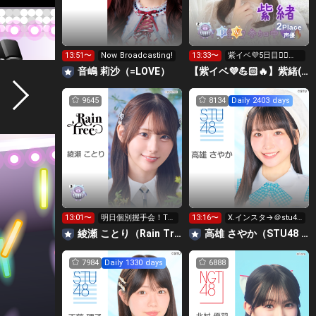
2
Place
声優
13:51〜
Now Broadcasting!
13:33〜
紫イベ💜5日目❤️‍🔥❤️‍🔥ﾕ
ｶｰﾀ👘
音嶋 莉沙（=LOVE）
【紫イベ💜💪🏻🔥】紫緒(しお)ルーム💜🧸
9645
8134
Daily 2403 days
13:01〜
明日個別握手会！TF
13:16〜
X.インスタ→＠stu48
Tホール！
_sayan
綾瀬 ことり（Rain Tree）
高雄 さやか（STU48 2期生）
7984
Daily 1330 days
6888