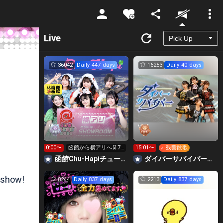
Unmute
Live
36042
Daily 447 days
16253
Daily 40 days
0:00〜
函館から横アリへ🦑7
15:01〜
♪ 残響散歌
時までに330万pt目標
函館Chu-Hapiチューハピ🌈
‪ダイバーサバイバー【公式】
 show!
8244
Daily 837 days
2213
Daily 837 days