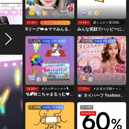
10
top
ミュージック
15:35〜
♪ ネーブルオレンジ
14:49〜
盛り上がり度3000行
くか力尽きるまで٩(>
Rリーグ👑🔥ママみんるーむ💁‍♀️💜
みんな笑顔でハッピーに🐕‍🦺😇はこおＣぃぃｅｅｅルーム.
ω<*
1776
Daily 129 days
1734
Daily 68 days
16:00〜
全力小声カラオケ🎙️1
17:37〜
大反省大浮腫チャン
wで333曲目標🎶✨️
ネル😭
🫧🌈🌺こちゃまるぅむ❤☀️🪕育児中️🪄7周年🫧
タイハーフ Yoshino‪🧡‬‪🍍タイコスメイベ🇹🇭💄
1458
Daily 13 days
1337
New3day