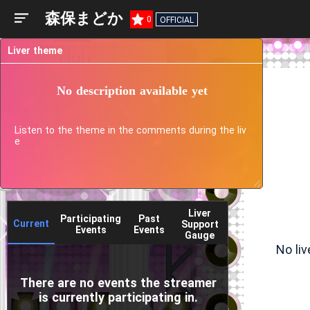
森保まどか
0
OFFICIAL
Liver theme
No description available yet
Listen to the theme in the comments during the liv
e
Liver
Participating
Past
Current
Support
Events
Events
Gauge
No li
There are no events the streamer
is currently participating in.