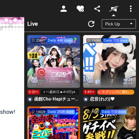
Unmute
Live
23447
Daily 448 days
16360
Daily 113 days
20
top
タレント
0:32〜
イベ最終日🔥410万pt
5:45〜
♪ ラブソングに襲われ
いくぞ！
る
函館Chu-Hapiチューハピ🌈
恋音(れの)💖
 show!
10028
Daily 2928 days
9497
Daily 113 days