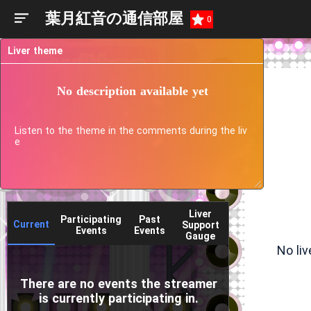
葉月紅音の通信部屋
0
Liver theme
No description available yet
Listen to the theme in the comments during the liv
e
Liver
Participating
Past
Current
Support
Events
Events
Gauge
No li
There are no events the streamer
is currently participating in.