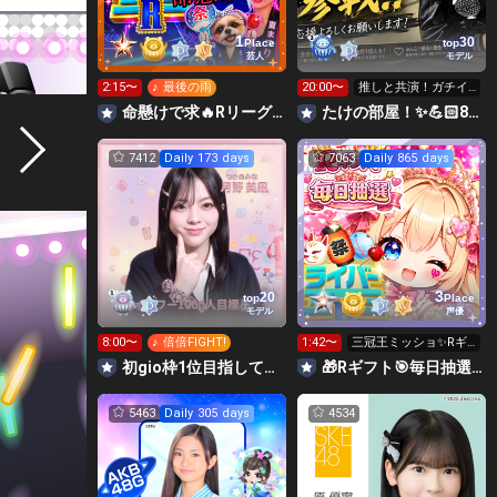
1
30
Place
top
芸人
モデル
2:15〜
♪ 最後の雨
20:00〜
推しと共演！ガチイ
ベ❤️‍🔥
命懸けで求🔥Rリーグ👑夏祭実行委員長🎆こがちゃんのちばります
たけの部屋！✨️💪🏻8月3日からガチ！💪🏻
7412
Daily 173 days
7063
Daily 865 days
3
20
top
Place
モデル
声優
8:00〜
♪ 倍倍FIGHT!
1:42〜
三冠王ミッショ✨Rギ
フト💗楽しい毎日抽選
初gio枠1位目指してます🥇ガチイベ❤️‍🔥月野美凪🐰🐻️
🎁Rギフト🎯毎日抽選✨決勝🍓⑧みゅうにゃ♥えみり
🎯
5463
Daily 305 days
4534