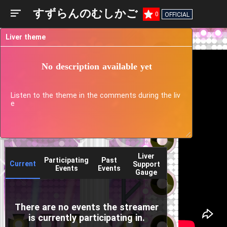
すずらんのむしかご
0
OFFICIAL
Liver theme
No description available yet
Listen to the theme in the comments during the liv
e
Liver
Participating
Past
Current
Support
Events
Events
Gauge
There are no events the streamer
is currently participating in.