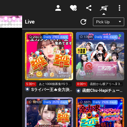
Unmute
Live
20113
Daily 2965 days
17045
Daily 446 days
1
Place
ミュージック
5:30〜
あと1000個募集‼️Sラ
0:00〜
函館から横アリへ🦑32
イバー王👑投げれま
0万pt目標！キラ星
Sライバー王🔥全力決勝🗽🌈Annnnnaの空⛱
函館Chu-Hapiチューハピ🌈
す！
求！
10920
Daily 2570 days
5971
Daily 2926 days