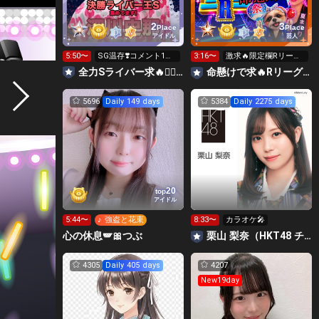
2
3
Place
Place
アイドル
芸人
5:50〜
SG温存❣️コメント1回
3:16〜
激求🔥限定欄Rリーグ
で無料の S求🧡
👑0時～枠に来れる方
全力Sライバー求🔥❤️‍🔥147cm深川史那のルーム🐸🎈
命懸けで求🔥Rリーグ👑夏祭実行委員長🎆こがちゃんのちばります
ギフト温存
5696
Daily 149 days
5384
Daily 2275 days
20
top
アイドル
5:44〜
♪ 強盗と花束
8:33〜
カラオケ🎤
心の休息🪽🎀つぶ
栗山 梨奈（HKT48 チームKIV）
4305
Daily 405 days
4207
New19day