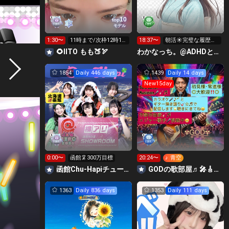
10
top
モデル
1:30〜
11時まで/次枠12時15
18:37〜
朝活☀️完璧な履歴書
分🔥
作りたい@隠れ就活
🌻IITO もも🍑🏹
わかなっち。@ADHDと手帳タイム
生
1854
Daily 446 days
1439
Daily 14 days
New15day
0:00〜
函館🦑300万目標
20:24〜
♪ 青空
函館Chu-Hapiチューハピ🌈
GODの歌部屋♬🎤🎸☆♬🌟
1363
Daily 836 days
1353
Daily 111 days