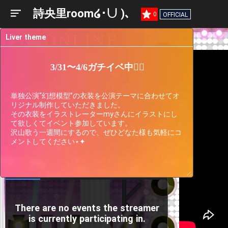
詩央里room໒･∪ )、
0
OFFICIAL
Liver theme
3/31〜4/6ガチイベ中❤️‍🔥
単独公演“幻想模型”の衣装を公演テーマに合わせてオ
リジナル制作していただきました。

その衣装をイラストレーターmyさんにイラストにし
て欲しくてイベント参加しています。

沢山歌う一週間にするので、ぜひどなた様も気軽にコ
メントしてください⋆✦
Liver
Participating
Past
Current
Support
Events
Events
Gauge
There are no events the streamer
is currently participating in.