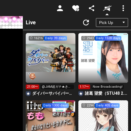
Unmute
Live
16216
Daily 39 days
2943
Daily 1528 days
21:00〜
@JAM超ガチ🔥きら
1:17〜
Now Broadcasting!
星広告星など求！
‪ダイバーサバイバー【公式】
諸葛 望愛（STU48 2.5期生）
2444
Daily 1300 days
2294
Daily 405 days