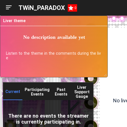
TWiN_PARADOX
0
Liver theme
No description available yet
Listen to the theme in the comments during the liv
e
Liver
Participating
Past
Current
Support
Events
Events
Gauge
No li
There are no events the streamer
is currently participating in.