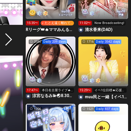
10
20
top
top
ミュージック
声優
15:35〜
♪ たとえ遠く離れて
11:02〜
Now Broadcasting!
ても...
Rリーグ👑🔥ママみんるーむ💁‍♀️💜
清水香来(DAD)
2580
Daily 209 days
1716
Daily 3542 days
17:47〜
本日名古屋ライブ🔥
15:29〜
イベ1位目標🔥応援お
くる人教えてー
願いします🩷️
涼宮なるみ💫🌏8.30動員重要🔥
muu民と一緒【イベ1位目標🔥🔥🔥お休み中🥹】
1706
1521
Daily 837 days