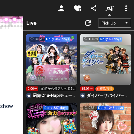
Unmute
Live
34231
Daily 447 days
10578
Daily 40 days
0:00〜
函館から横アリへ🦑33
15:01〜
♪ 横浜市歌
0万pt目標！キラ星
函館Chu-Hapiチューハピ🌈
‪ダイバーサバイバー【公式】
求！
 show!
4712
Daily 837 days
2721
Daily 1248 days