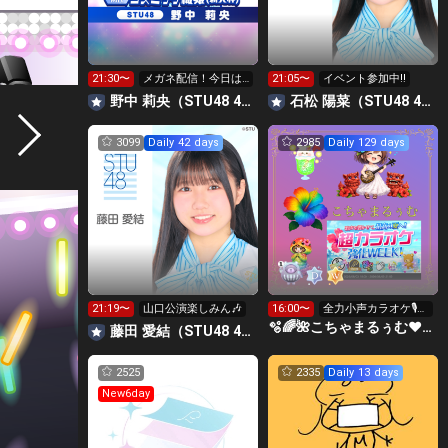
21:30〜
メガネ配信！今日は
21:05〜
イベント参加中‼️
山口！！‎🤍➞🩷
野中 莉央（STU48 4期研究生）
石松 陽菜（STU48 4期研究生）
3099
Daily 42 days
2985
Daily 129 days
21:19〜
山口公演楽しみん🎶
16:00〜
全力小声カラオケ🎙️1
wで333曲目標🎶✨️
🫧🌈🌺こちゃまるぅむ❤☀️🪕育児中️🪄7周年🫧
藤田 愛結（STU48 4期研究生）
2525
2335
Daily 13 days
New6day