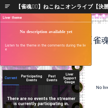
【雀魂❤️‍🔥】ねこねこオンライブ【決
Liver theme
No description available yet
Listen to the theme in the comments during the liv
e
Liver
Participating
Past
Current
Support
Events
Events
Gauge
No li
There are no events the streamer
is currently participating in.