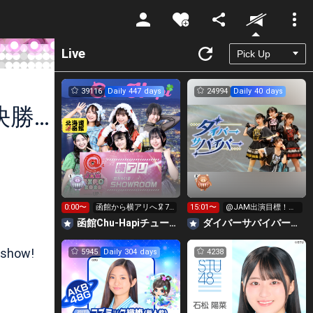
Unmute
Live
39116
Daily 447 days
24994
Daily 40 days
【雀魂❤️‍🔥】ねこねこオンライブ【決勝初日】
0:00〜
函館から横アリへ🦑7
15:01〜
@JAM出演目標！イ
時までに330万pt目標
ベ挑戦中元気になり
函館Chu-Hapiチューハピ🌈
‪ダイバーサバイバー【公式】
たい人集合
 show!
5945
Daily 304 days
4238