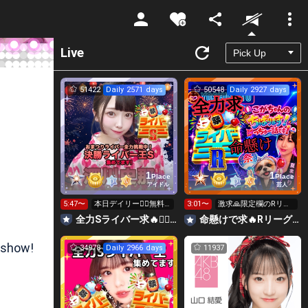
Unmute
Live
51422
Daily 2571 days
50548
Daily 2927 days
1
1
Place
Place
アイドル
芸人
5:47〜
本日デイリー❤️‍🔥無料
3:01〜
激求🙏限定欄のRリー
ミッションのライバー
グギフト👑全力ポイン
全力Sライバー求🔥❤️‍🔥147cm深川史那のルーム🐸🎈
命懸けで求🔥Rリーグ👑夏祭実行委員長🎆こがちゃんのちばります
王求
ト勝負日🔥
 show!
34978
Daily 2966 days
11937