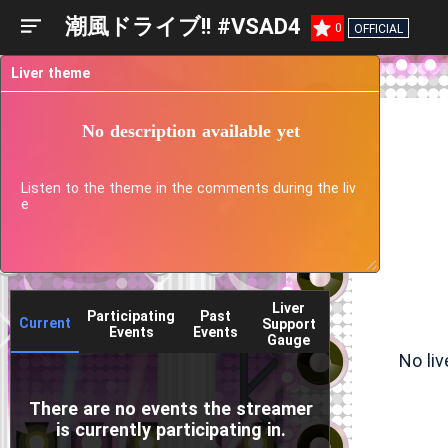
潮風ドライブ!! #VSAD4
0
OFFICIAL
Liver theme
No description available yet
Listen to the theme in the comments during the liv
e
Liver
Participating
Past
Current
Support
Events
Events
Gauge
No li
There are no events the streamer
is currently participating in.