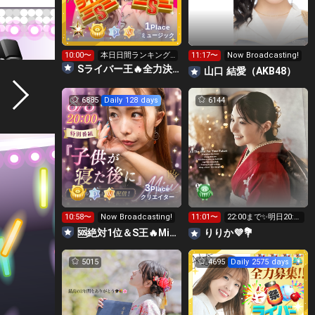
1
Place
ミュージック
10:00〜
本日日間ランキング‼️
11:17〜
Now Broadcasting!
S王虹星大募集中🌈
Sライバー王🔥全力決勝🗽🌈Annnnnaの空⛱
山口 結愛（AKB48）
6885
Daily 128 days
6144
3
Place
クリエイター
10:58〜
Now Broadcasting!
11:01〜
22:00まで✨️明日20:0
0
🆘絶対1位＆S王🔥Miu❥🌸KBCラジオグランプリ🌸
りりか💜💐
5015
4695
Daily 2575 days