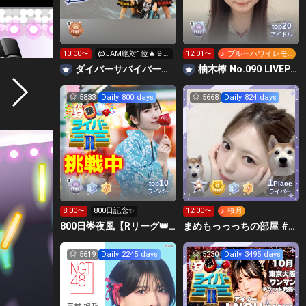
20
top
アイドル
10:00〜
@JAM絶対1位🔥９
12:01〜
♪ ブルーハワイレモ
時間配信リレー‼️
ン
‪ダイバーサバイバー【公式】
柚木檸 No.090 LIVEPLANET新アイドルAD
5833
Daily 800 days
5668
Daily 824 days
1
10
top
Place
ライバー
ライバー
8:00〜
800日記念✨
12:00〜
♪ 桜月
800日🌟夜風【Rリーグ👑｜グラビアプレス写真集イベ中】
まめもっっっちの部屋 #Rリーグ🍑
5619
Daily 2245 days
5230
Daily 3495 days