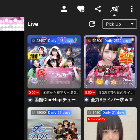
Unmute
Live
23457
Daily 446 days
20300
Daily 2570 days
2
Place
アイドル
0:00〜
函館から横アリへ🦑32
5:50〜
SG温存❣️今日のライバ
0万pt目標！キラ星
ー王受け取りしてくれ
函館Chu-Hapiチューハピ🌈
全力Sライバー求🔥❤️‍🔥147cm深川史那のルーム🐸🎈
求！
たかな
18000
Daily 39 days
8460
Daily 21 days
New22day