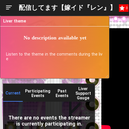
配信してます【嫁イド『レン』】
0
Liver theme
No description available yet
Listen to the theme in the comments during the liv
e
Liver
Participating
Past
Current
Support
Events
Events
Gauge
There are no events the streamer
is currently participating in.