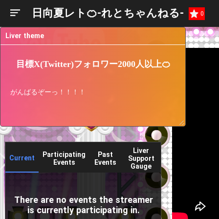
日向夏レト🍊-れとちゃんねる-
0
Liver theme
目標X(Twitter)フォロワー2000人以上🍊
がんばるぞーっ！！！！
Liver
Participating
Past
Current
Support
Events
Events
Gauge
There are no events the streamer
is currently participating in.