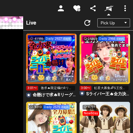
Unmute
Live
41986
Daily 2927 days
14869
Daily 2966 days
1
1
Place
Place
芸人
ミュージック
3:01〜
激求🔥限定欄のRリー
3:00〜
虹星大募集🌈S王投げ
グ👑全力ポイント勝負
れます👑👑👑
Sライバー王🔥全力決勝🗽🌈Annnnnaの空⛱
命懸けで求🔥Rリーグ👑夏祭実行委員長🎆こがちゃんのちばります
日🔥
5310
Daily 2575 days
4761
New8day