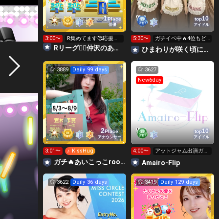
1
10
Place
top
俳優
アイドル
3:00〜
R集めてます🥰応援し
5:30〜
ガチイベ中🔥4位もど
て貰えたら嬉しいで
りたい！！！
Rリーグ❤️‍🔥仲沢のあ⛴໒꒱· ﾟ🌈
ひまわりが咲く頃に🌻@JAM出演イベント中‼️
す❣️
3889
Daily 99 days
3627
New6day
2
10
Place
top
アナウンサー
アイドル
3:01〜
♪ KissHug
4:00〜
アットジャム出演ガチ
イベ🔥
ガチ🔥あいこっこroom🐥🌱あいこ
Amairo-Flip
3622
Daily 36 days
3419
Daily 129 days