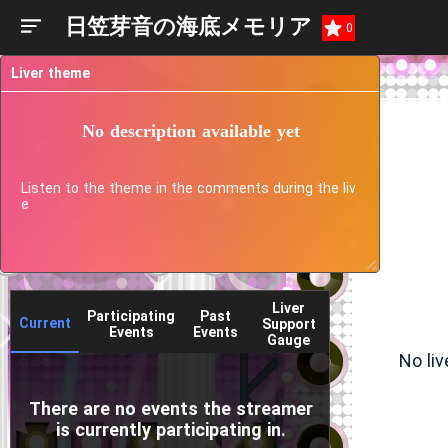
日笠芽音の海底メモリア
0
Liver theme
No description available yet
Listen to the theme in the comments during the liv
e
Liver
Participating
Past
Current
Support
Events
Events
Gauge
No li
There are no events the streamer
is currently participating in.