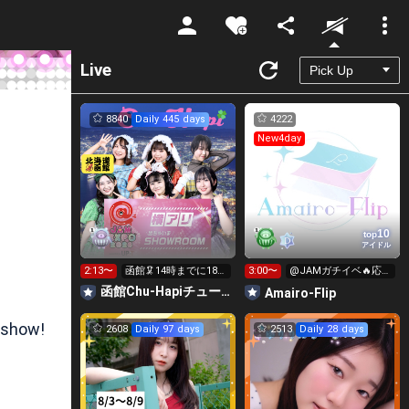
Unmute
Live
8840
Daily 445 days
4222
New4day
10
top
アイドル
2:13〜
函館🦑14時までに180
3:00〜
@JAMガチイベ🔥応援
万pt
してね♡♡
函館Chu-Hapiチューハピ🌈
Amairo-Flip
 show!
2608
Daily 97 days
2513
Daily 28 days