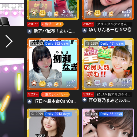
2
10
Place
top
アナウンサー
俳優
3:01〜
♪ 倍倍FIGHT!
3:02〜
クリスタルクマさん🧸
ほちいです💗🫶🏻✨
ゆりりんるーむ💄🤍🪞
‪‪新アバ配布！あいこっこroom🐥🌱あいこ
2363
Daily 982 days
2289
Daily 481 days
20
10
top
top
アイドル
アイドル
3:20〜
♪ 重力シンパシー
3:38〜
@JAM横アリガチイ
ベ‼️1000pt残11人‼️
⛩🐶葵乃まみとルルとまーみん谷の仲間たち🌻
17日〜超本命CanCamリベンジ超ガチ🔥柳瀬なぎ🍭🍩
2099
Daily 2943 days
1960
Daily 38 days