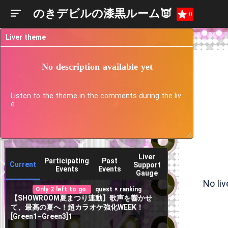
のきデビルの漆黒ルーム👿
0
Liver theme
No description available yet
Listen to the theme in the comments during the liv
e
Liver
Participating
Past
Current
Support
Events
Events
Gauge
No li
Only 2 left to go.
quest × ranking
【SHOWROOM夏まつり連動】歌声を響かせ
て、最高の夏へ！超カラオケ強化WEEK！
[Green1~Green3]1