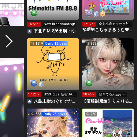
15:56〜
Now Broadcasting!
17:17〜
全力小声カラオケ🎙️1
wで333曲目標✨️🎶
🫧🌈🌺こちゃまるぅむ❤☀️🪕育児中️🪄7周年🫧
下北ＦＭ 8/6出演：ゆめ・みる＆髙村栞里 ほか
1219
Daily 12 days
953
17:26〜
8/23（日）新宿SAC
18:46〜
起きてる人話そー
T!来てください！
八島未樹のぐだぐだ弾き語り
【佂服制服論】りんりるーむ！🩶
853
Daily 26 days
730