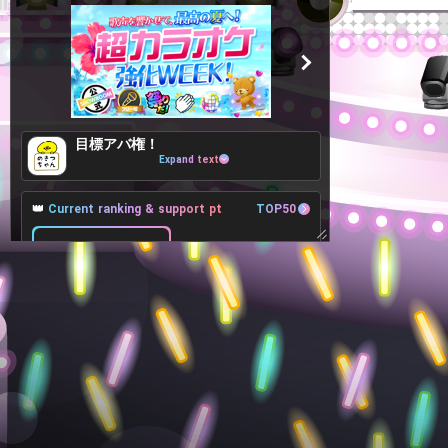
目標アバ権！
Expand text
👑
Current ranking & support pt
TOP50
53Place
+8pt
52Place
1,429pt
-132pt
54Place
🎁
Target Lv, Support pt, Benefits
All 40Lv
Goals
5Lv
2,000pt
571pt more to achieve
自分のルームお決まりの挨拶でリスナーさ
んと盛り上がろう！