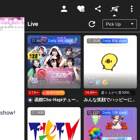
Unmute
Live
56715
Daily 446 days
2534
Daily 836 days
2:13〜
♪ 倍倍FIGHT!
14:49〜
盛り上がり度3000行
くか力尽きるまで٩(>
函館Chu-Hapiチューハピ🌈
みんな笑顔でハッピーに🐕‍🦺😇はこおＣぃぃｅｅｅルーム.
ω<*
 show!
1450
1371
Daily 128 days