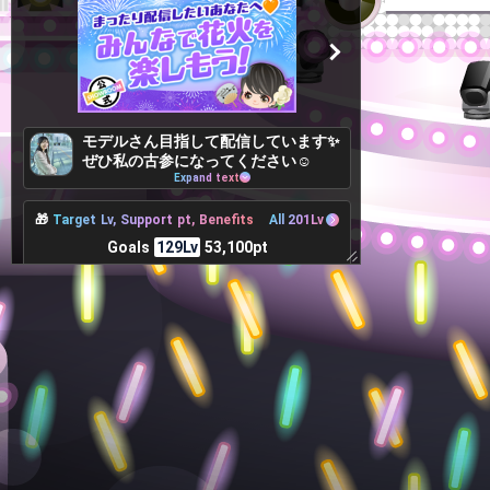
モデルさん目指して配信しています✨
ぜひ私の古参になってください☺️
Expand text
🎁
Target Lv, Support pt, Benefits
All 201Lv
Goals
129Lv
53,100pt
2pt more to achieve
レベル129達成！花火をあげまくろ
う〜！！！
👤
Contributing user
TOP100
とし
蒼海(そうかい)@
1
4
4,712pt
♊️🪻山本ひなか+⭐
4,089pt
🎵あかり×✈️🧂
🏄‍♀️タッキー💃🌊
eVa.
2
5