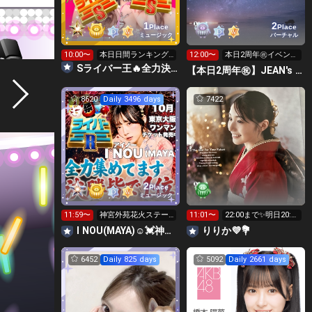
1
2
Place
Place
ミュージック
バーチャル
10:00〜
本日日間ランキング‼️
12:00〜
本日2周年㊗️イベント
S王虹星大募集中🌈
最終枠🔥🔥🔥
Sライバー王🔥全力決勝🗽🌈Annnnnaの空⛱
【本日2周年㊗️】JEAN's chat room
8620
Daily 3496 days
7422
2
Place
ミュージック
11:59〜
神宮外苑花火ステー
11:01〜
22:00まで✨️明日20:0
ジおわったよランキ
0
I NOU(MAYA)☺︎︎︎︎💓神宮外苑花火大会当日‼️
りりか💜💐
ング24時迄
6452
Daily 825 days
5092
Daily 2661 days