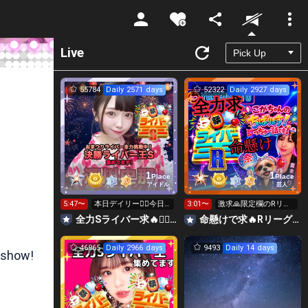
Unmute
Live
55784
Daily 2571 days
52322
Daily 2927 days
1
1
Place
Place
アイドル
芸人
5:47〜
本日デイリー❤️‍🔥今日
3:01〜
激求🙏限定欄のRリー
だけ限定ランキング
グギフト👑全力ポイン
全力Sライバー求🔥❤️‍🔥147cm深川史那のルーム🐸🎈
命懸けで求🔥Rリーグ👑夏祭実行委員長🎆こがちゃんのちばります
❤️‍🔥
ト勝負日🔥
46965
Daily 2966 days
9493
Daily 14 days
 show!