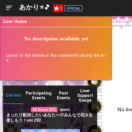
あかり⭐️🎵
0
OFFICIAL
Liver theme
No description available yet
Listen to the theme in the comments during the liv
e
Liver
Participating
Past
Current
Support
Events
Events
Gauge
No li
24 hours left
quest
まったり配信したいあなたへ♡みんなで花火を
楽しもう！vol.292