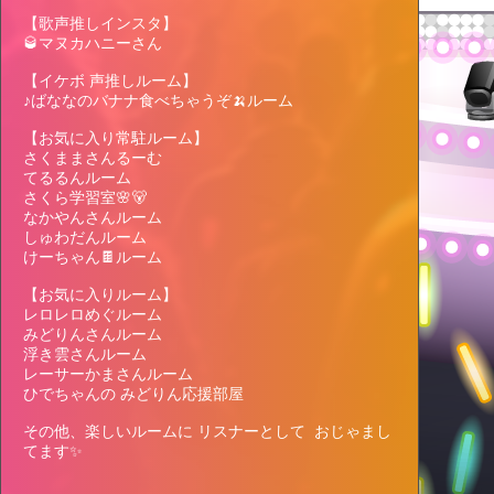
【歌声推しインスタ】

🥃マヌカハニーさん

【イケボ 声推しルーム】

♪ばななのバナナ食べちゃうぞ🍌ルーム

【お気に入り常駐ルーム】

🎁
Target Lv, Support pt, Benefits
All 20Lv
さくままさんるーむ

Goals
12Lv
120,000pt
てるるんルーム

さくら学習室🌸🐻‍

なかやんさんルーム

27,616pt more to achieve
しゅわだんルーム

イベント貢献ランキング上位3名にお礼をし
けーちゃん🍫ルーム

よう！
【お気に入りルーム】

レロレロめぐルーム

👤
Contributing user
TOP100
みどりんさんルーム

浮き雲さんルーム

さくら🌸🐻→9日ま
仕事中・潜 Mica
1
4
レーサーかまさんルーム

でサインイベ🩷
🐶🌹 ギフメ❌
9,205pt
3,479pt
ひでちゃんの みどりん応援部屋

神谷🌸🐻
ちい♡宜保優空✨J
2
5
UNON TVチア温
5,358pt
2,905pt
その他、楽しいルームに リスナーとして  おじゃまし
存❣️
てます✨
🔥年に1回のガチイ
さぶちゃん@なか
3
6
ベ中🔥 8/6は🎂み
やんcloset ⚓️👒
4,002pt
2,596pt