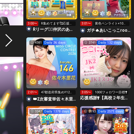
1
2
Place
Place
俳優
アナウンサー
3:00〜
R集めてます🥰応援し
3:01〜
黄色ペンライト×10連
て貰えたら嬉しいで
集め🔥あと35人！
Rリーグ❤️‍🔥仲沢のあ⛴໒꒱· ﾟ🌈
ガチ🔥あいこっこroom🐥🌱あいこ
す❣️
4381
Daily 36 days
3741
Daily 132 days
2:01〜
47都道府県集め‼️12時
3:05〜
1000フォロワー目標❣️
から投票🗳️
応援感謝❣️【高校２年生】ここにゃん😻🍣
👑2次審査🌸佐々木里花❤️‍🔥 #ミスサークル2026
3347
Daily 1378 days
3193
Daily 2571 days