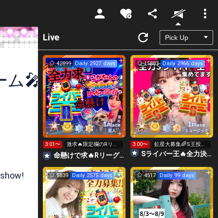
Unmute
Live
42899
Daily 2927 days
15883
Daily 2966 days
ム🎤
1
1
Place
Place
芸人
ミュージック
3:01〜
激求🔥限定欄のRリー
3:00〜
虹星大募集🌈S王投げ
グ👑全力ポイント勝負
れます👑👑👑
Sライバー王🔥全力決勝🗽🌈Annnnnaの空⛱
命懸けで求🔥Rリーグ👑夏祭実行委員長🎆こがちゃんのちばります
日🔥
 show!
5839
Daily 2575 days
4517
Daily 99 days