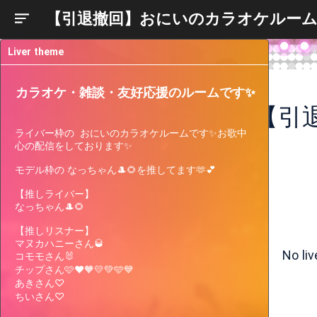
【引退撤回】おにいのカラオケルーム
Liver theme
カラオケ・雑談・友好応援のルームです✨
【引
ライバー枠の  おにいのカラオケルームです✨お歌中
心の配信をしております✨

モデル枠の なっちゃん🎩🌻を推してます🫶💕︎︎

【推しライバー】

なっちゃん🎩🌻

Liver
Participating
Past
Current
Support
【推しリスナー】

Events
Events
Gauge
マヌカハニーさん🥃

No li
コモモさん🐰

Only 8 left to go.
quest
チップさん🩷❤️🧡💛💚🩵💙

ポイント達成で豪華特典GET！頑張るあなたを
あきさん♡

応援しちゃいまSHOWROOM！vol.26
ちいさん♡
