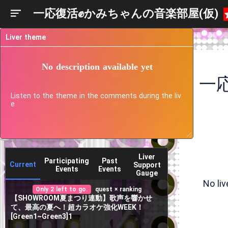
一応復活✊かみちゃんの音楽部屋(仮)
Liver theme
No description available yet
一
Listen to the theme in the comments during the liv
e
Liver
Participating
Past
Current
Support
Events
Events
Gauge
No li
Only 2 left to go.
quest × ranking
【SHOWROOM夏まつり連動】歌声を響かせ
て、最高の夏へ！超カラオケ強化WEEK！
[Green1~Green3]1