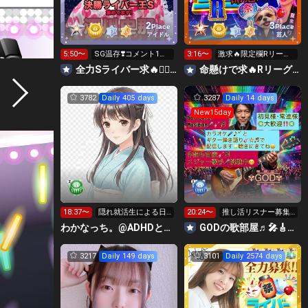
2
3
Place
Place
アイドル
芸人
5:50〜
SG温存❣️コメント1回
3:16〜
激求🔥限定欄Rリーグ
で無料の S求🧡
👑0時～枠に来れる方
全力Sライバー求🔥❤️‍🔥147cm深川史那のルーム🐸🎈
命懸けで求🔥Rリーグ👑夏祭実行委員長🎆こがちゃんのちばります
ギフト温存
3782
Daily 405 days
3287
Daily 14 days
New15day
18:37〜
隠れ就活生による日
20:24〜
推し活リスナー募集
常⭐️
中、皆様楽しんでい
わかなっち。@ADHDと手帳タイム
GODの歌部屋♬🎤🎸☆♬🌟
って下さい😆🎸
3217
Daily 149 days
3101
Daily 2574 days