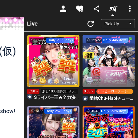
Unmute
Live
15956
Daily 2965 days
12522
Daily 446 days
仮)
1
Place
ミュージック
5:30〜
あと1000個募集‼️Sラ
0:00〜
♪ ヘビーローテーショ
イバー王👑投げれま
ン
Sライバー王🔥全力決勝🗽🌈Annnnnaの空⛱
函館Chu-Hapiチューハピ🌈
す！
 show!
6483
Daily 2570 days
4537
Daily 2926 days