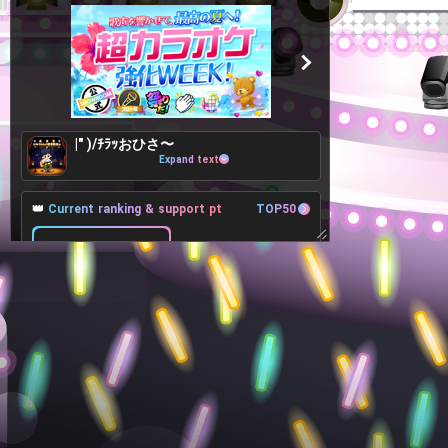
|" )/ﾁﾗｯおひさ〜
Expand text
👑
Current ranking & support pt
TOP50
16Place
+635pt
15Place
8,830pt
-202pt
17Place
🎁
Target Lv, Support pt, Benefits
All 40Lv
Goals
9Lv
10,000pt
1,170pt more to achieve
スペシャルギフトのお礼コールを見直して
みよう！