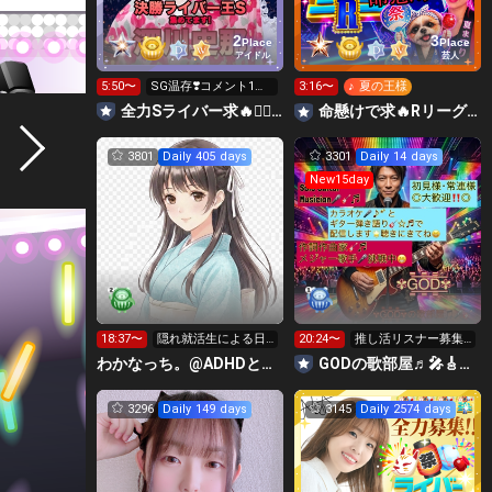
2
3
Place
Place
アイドル
芸人
5:50〜
SG温存❣️コメント1回
3:16〜
♪ 夏の王様
で無料の S求🧡
全力Sライバー求🔥❤️‍🔥147cm深川史那のルーム🐸🎈
命懸けで求🔥Rリーグ👑夏祭実行委員長🎆こがちゃんのちばります
3801
Daily 405 days
3301
Daily 14 days
New15day
18:37〜
隠れ就活生による日
20:24〜
推し活リスナー募集
常⭐️
中、皆様楽しんでい
わかなっち。@ADHDと手帳タイム
GODの歌部屋♬🎤🎸☆♬🌟
って下さい😆🎸
3296
Daily 149 days
3145
Daily 2574 days