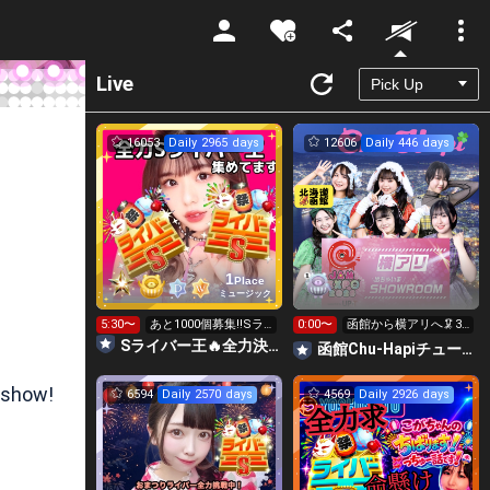
Unmute
Live
16053
Daily 2965 days
12606
Daily 446 days
1
Place
ミュージック
5:30〜
あと1000個募集‼️Sラ
0:00〜
函館から横アリへ🦑31
イバー王👑投げれま
0万目標！キラ星
Sライバー王🔥全力決勝🗽🌈Annnnnaの空⛱
函館Chu-Hapiチューハピ🌈
す！
【求】
 show!
6594
Daily 2570 days
4569
Daily 2926 days