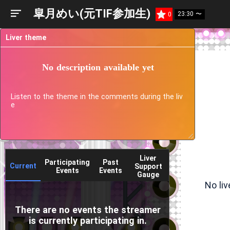
皐月めい(元TIF参加生)
23:30 〜
0
Liver theme
No description available yet
Listen to the theme in the comments during the liv
e
Liver
Participating
Past
Current
Support
Events
Events
Gauge
No li
There are no events the streamer
is currently participating in.