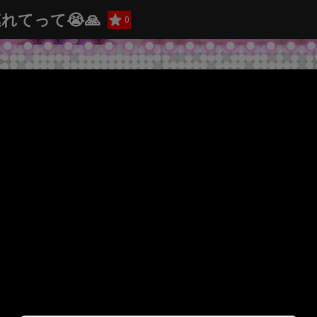
れてって😭🙏
0