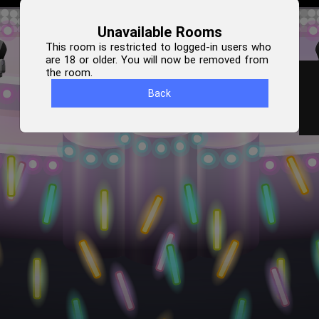
Unavailable Rooms
This room is restricted to logged-in users who
are 18 or older. You will now be removed from
the room.
Back