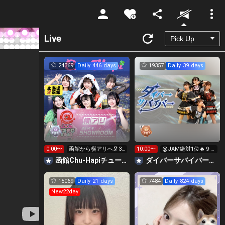
Unmute
Live
24369
Daily 446 days
19357
Daily 39 days
0:00〜
函館から横アリへ🦑32
10:00〜
@JAM絶対1位🔥９
0万pt目標！キラ星
時間配信リレー‼️
函館Chu-Hapiチューハピ🌈
‪ダイバーサバイバー【公式】
求！
15069
Daily 21 days
7484
Daily 824 days
New22day