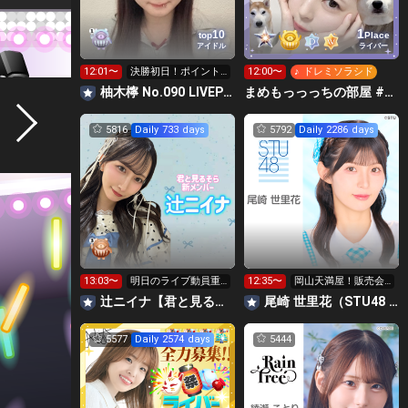
1
10
top
Place
アイドル
ライバー
12:01〜
決勝初日！ポイント
12:00〜
♪ ドレミソラシド
1.2倍!!
柚木檸 No.090 LIVEPLANET新アイドルAD
まめもっっっちの部屋 #Rリーグ🍑
5816
Daily 733 days
5792
Daily 2286 days
13:03〜
明日のライブ動員重
12:35〜
岡山天満屋！販売会
要‼️
ありがとうございま
辻ニイナ【君と見るそら】
尾崎 世里花（STU48 2期生）
した
5577
Daily 2574 days
5444