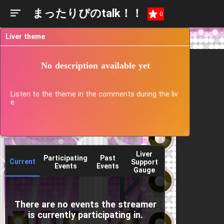
まったりぴのtalk！！
0
Liver theme
No description available yet
Listen to the theme in the comments during the liv
e
Liver
Participating
Past
Current
Support
Events
Events
Gauge
There are no events the streamer
is currently participating in.