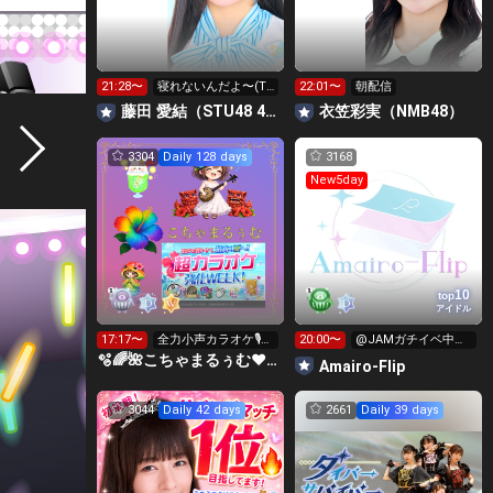
21:28〜
寝れないんだよ〜(T^
22:01〜
朝配信
T)
藤田 愛結（STU48 4期研究生）
衣笠彩実（NMB48）
3304
Daily 128 days
3168
New5day
10
top
アイドル
17:17〜
全力小声カラオケ🎙️1
20:00〜
@JAMガチイベ中❤️‍🔥
wで333曲目標✨️🎶
キラ星求む🥹🥹
🫧🌈🌺こちゃまるぅむ❤☀️🪕育児中️🪄7周年🫧
Amairo-Flip
3044
Daily 42 days
2661
Daily 39 days