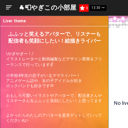
🐐📮やぎこの小部屋
13:30 〜
0
Liver theme
ふふッと笑えるアバターで、リスナーも
配信者も笑顔にしたい！絵描きライバー
\やぎやぎー！/

イラストレーターと動画編集などデザイン業務をフリ
ーランスで行っています✌️

小学校4年生の息子がいるママライバー！

アニメゲーム話や、女の子アイドルが好き

ロックバンドも好きです🫶

Liver
Participating
Past
Current
Support
Events
Events
おもしろ可愛いイラストやアバターで、配信者さんや
Gauge
リスナーさんをふふッと笑顔にしたい！と思ってます
No li
✨

Only 2 left to go.
quest × ranking
【SHOWROOM夏まつり連動】歌声を響かせ
よかったらわたしのアバターを是非ゲットしていって
て、最高の夏へ！超カラオケ強化WEEK！
くださいね✨
[Silver1~Silver3]1