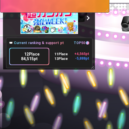
👑
Current ranking & support pt
TOP50
12Place
+4,565pt
11Place
84,515pt
-5,888pt
13Place
🎁
Target Lv, Support pt, Benefits
All 40Lv
Goals
17Lv
90,000pt
5,485pt more to achieve
イベント期間中にルームフォロワー数を何
人増やしたいか、目標を発表しよう！
👤
Contributing user
TOP100