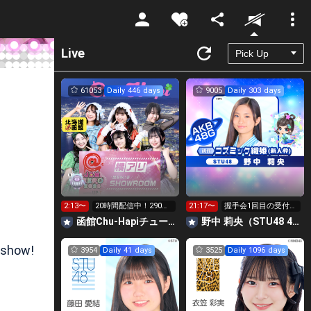
Unmute
Live
61053
Daily 446 days
9005
Daily 303 days
2:13〜
20時間配信中！290万
21:17〜
握手会1回目の受付最
pt横アリへGO‼️
終日！！‎🤍➞🩷
函館Chu-Hapiチューハピ🌈
野中 莉央（STU48 4期研究生）
 show!
3954
Daily 41 days
3525
Daily 1096 days