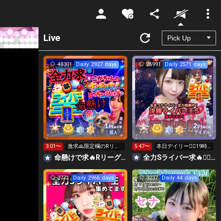
Unmute
Live
48301
Daily 2927 days
26991
Daily 2571 days
1
2
Place
Place
芸人
アイドル
3:01〜
激求🙏限定欄のRリー
5:47〜
本日デイリー❤️‍🔥19時
グギフト👑全力ポイン
からライバー王求❤️‍🔥
命懸けで求🔥Rリーグ👑夏祭実行委員長🎆こがちゃんのちばります
全力Sライバー求🔥❤️‍🔥147cm深川史那のルーム🐸🎈
ト勝負日🔥
3771
Daily 2966 days
3237
Daily 44 days