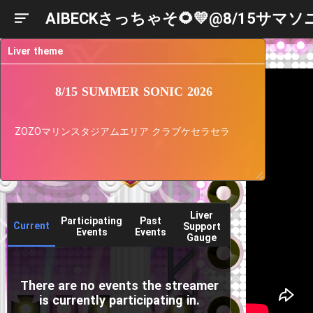
AIBECKさっちゃそ🌻💛@8/15サマソ
Liver theme
8/15 SUMMER SONIC 2026
ZOZOマリンスタジアムエリア クラブケセラセラ
Liver
Participating
Past
Current
Support
Events
Events
Gauge
There are no events the streamer
is currently participating in.