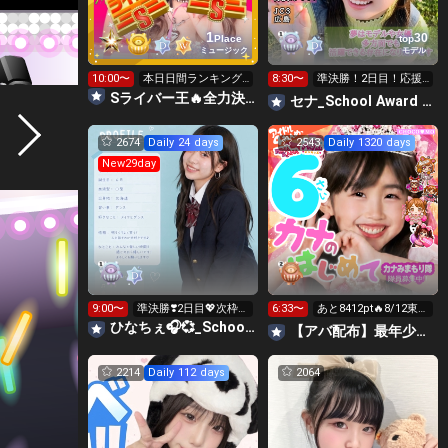
1
30
Place
top
ミュージック
モデル
10:00〜
本日日間ランキング‼️
8:30〜
準決勝！2日目！応援
S王虹星大募集中🌈
よろしくお願いしま
Sライバー王🔥全力決勝🗽🌈Annnnnaの空⛱
セナ_School Award 2026
す！
2674
Daily 24 days
2543
Daily 1320 days
New29day
9:00〜
準決勝❣️2日目💖次枠9
6:33〜
あと8412pt🔥8/12東京
日10時～
和装コレクション🗼
ひなちぇ🎧💞_School Award 2026
【アバ配布】最年少🍑６歳💓カナのはじめて🌈🐰💓
2214
Daily 112 days
2064