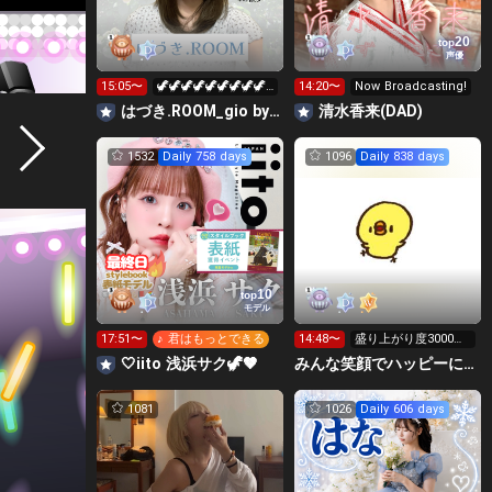
20
top
声優
15:05〜
🦖🦖🦖🦖🦖🦖🦖🦖🦖
14:20〜
Now Broadcasting!
🦖🦖🦖🦖🦖🦖🦖🦖🦖
はづき.ROOM_gio by seju
清水香来(DAD)
🦖🦖🦖🦖🦖🦖
1532
Daily 758 days
1096
Daily 838 days
10
top
モデル
17:51〜
♪ 君はもっとできる
14:48〜
盛り上がり度3000行
くか力尽きるまで٩(>
🤍iito ‎浅浜サク🦖🤎
みんな笑顔でハッピーに🐕‍🦺😇はこおＣぃぃｅｅｅルーム.
ω<*
1081
1026
Daily 606 days