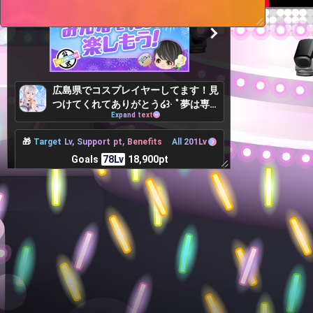
広島県でコスプレイヤーしてます！見
つけてくれてありがとう໒꒱· ﾟ夢は専
属モデルになること！！大好きなコス
Expand text
プレ活動で鍛えられた得意なポージン
グを活かしたい👊 よく面白いルーム
🎁
Target Lv, Support pt, Benefits
All 201Lv
だと言われます(꧞ 'ᢦ' ) よかったらフ
Goals
78Lv
18,900pt
ォローお待ちしてます🌟
199pt more to achieve
レベル78達成！花火をあげまくろ
う〜！！！
👤
Contributing user
TOP100
‪だぃ❣️今迄ありが
たかまさ
1
4
614pt
とう(⋆ᴗ͈ˬᴗ͈)”
3,000pt
🍥🦕れあパパ👶🏻
バトラー