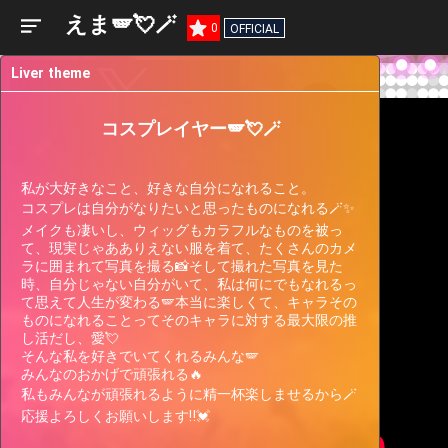
えま🪽💘🪄︎︎
0
OFFICIAL
Liver theme
コスプレイヤー🪽💘🪄︎︎
私が大好きなこと、好きな自分になれること。

コスプレは自分がなりたいと思ったものになれる🪄︎︎✨

メイクも凄いし、ウィッグもカラフルなものを被っ
て、現実じゃあありえない服を着て、たくさんのカメ
ラに囲まれて写真を撮る📸そして撮れた写真を見た
時、自分じゃない自分がいて、私は何にでもなれるっ
て思えて人生が変わる🪽本当に楽しくて、キャラその
Liver
Participating
Past
ものになれることってそのキャラに対する最大限の推
Current
Support
Events
Events
し活だし、愛💘

Gauge
そんな私を好きでいてくれるみんな🪽

19 hours left
quest
みんなのおかげで頑張れる🔥

まったり配信したいあなたへ♡みんなで花火を
私もみんなが頑張れるように精一杯楽しませるから🪄︎︎

楽しもう！vol.292
応援よろしくお願いします‼️💓‪