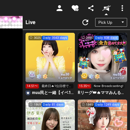
Unmute
Live
3025
Daily 3543 days
2886
Daily 838 days
30
10
top
top
ミュージック
ミュージック
14:51〜
最終日🔥1位目標です
15:35〜
Now Broadcasting!
🔥応援お願いします
muu民と一緒【イベ1位目標🔥🔥🔥お休み中🥹】
Rリーグ👑🔥ママみんるーむ💁‍♀️💜
😭
1869
Daily 81 days
1845
Daily 1249 days