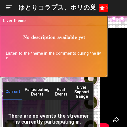
ゆとりコラプス、ホリの巣
0
Liver theme
No description available yet
Listen to the theme in the comments during the liv
e
Liver
Participating
Past
Current
Support
Events
Events
Gauge
There are no events the streamer
is currently participating in.