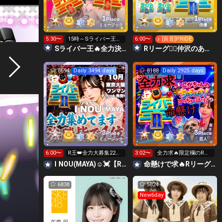
1
1
Place
Place
ミュージック
俳優
5:30〜
15時～Sライバー王👑
6:00〜
♪ [良音]PRIDE
投げれます
Sライバー王🔥全力決勝🗽🌈Annnnnaの空⛱
Rリーグ❤️‍🔥仲沢のあ⛴໒꒱· ﾟ🌈
8694
Daily 3494 days
8188
Daily 2925 days
3
3
Place
Place
ミュージック
芸人
6:00〜
R王👑全力大募集22時
3:02〜
全力求🔥限定欄のRリ
迄‼️SG星種8日迄温存
ーグギフト🙏8日まで
I NOU(MAYA)☺︎︎︎︎💓【R決勝】力合わせて🤝
命懸けで求🔥Rリーグ👑夏祭実行委員長🎆こがちゃんのちばります
色々温存
6838
5824
New6day