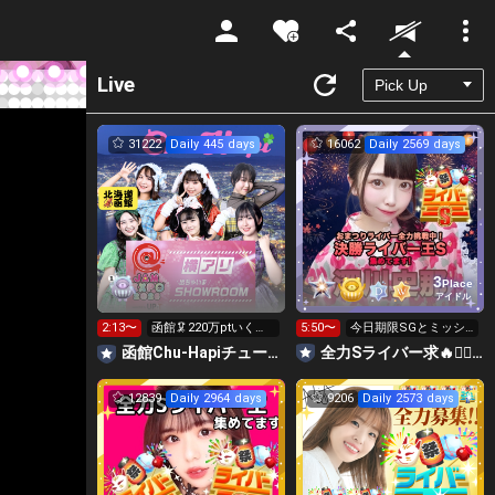
Unmute
Live
31222
Daily 445 days
16062
Daily 2569 days
3
Place
アイドル
2:13〜
函館🦑220万ptいく
5:50〜
今日期限SGとミッシ
ぞ！
ョン無料Sライバー求
函館Chu-Hapiチューハピ🌈
全力Sライバー求🔥❤️‍🔥147cm深川史那のルーム🐸🎈
❤️‍🔥
12839
Daily 2964 days
9206
Daily 2573 days